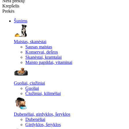
Nėra prekių!
Krepšelis
Prekės
Šunims
Maistas, skanėstai
Sausas maistas
Konservai, dešros
Skanėstai, kramtalai
Maisto papildai, vitaminai
Guoliai, ciužiniai
Guoliai
Čiužiniai, kilimėliai
Dubenėliai, girdyklos, šeryklos
Dubenėliai
Girdyklos, šeryklos