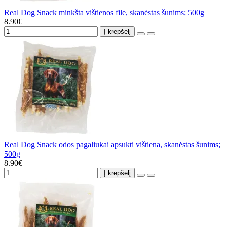
Real Dog Snack minkšta vištienos file, skanėstas šunims; 500g
8.90€
Į krepšelį
Real Dog Snack odos pagaliukai apsukti vištiena, skanėstas šunims;
500g
8.90€
Į krepšelį