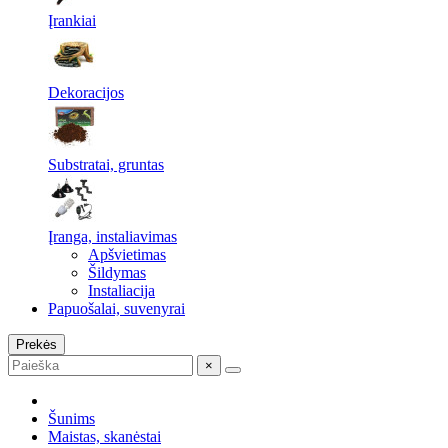
Įrankiai
Dekoracijos
Substratai, gruntas
Įranga, instaliavimas
Apšvietimas
Šildymas
Instaliacija
Papuošalai, suvenyrai
Prekės
×
Šunims
Maistas, skanėstai