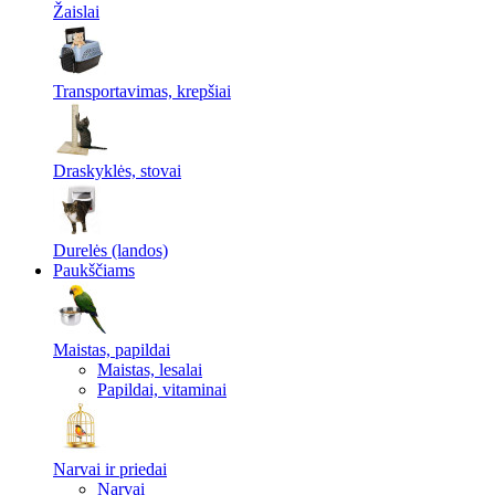
Žaislai
Transportavimas, krepšiai
Draskyklės, stovai
Durelės (landos)
Paukščiams
Maistas, papildai
Maistas, lesalai
Papildai, vitaminai
Narvai ir priedai
Narvai