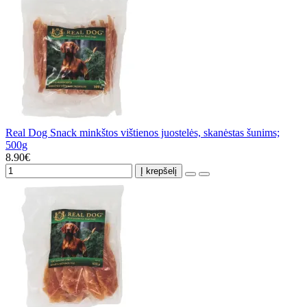
Real Dog Snack minkštos vištienos juostelės, skanėstas šunims;
500g
8.90€
Į krepšelį