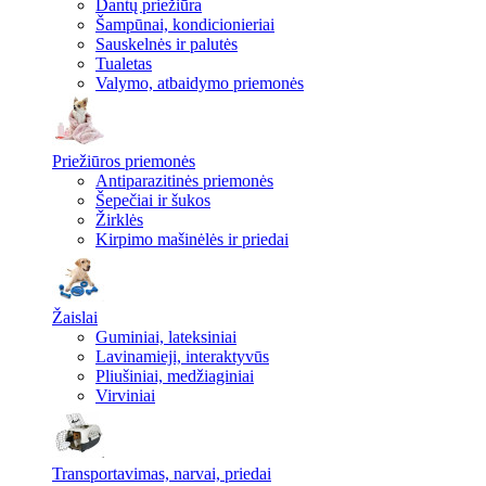
Dantų priežiūra
Šampūnai, kondicionieriai
Sauskelnės ir palutės
Tualetas
Valymo, atbaidymo priemonės
Priežiūros priemonės
Antiparazitinės priemonės
Šepečiai ir šukos
Žirklės
Kirpimo mašinėlės ir priedai
Žaislai
Guminiai, lateksiniai
Lavinamieji, interaktyvūs
Pliušiniai, medžiaginiai
Virviniai
Transportavimas, narvai, priedai