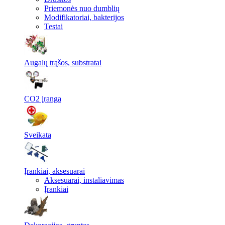
Priemonės nuo dumblių
Modifikatoriai, bakterijos
Testai
Augalų trąšos, substratai
CO2 įranga
Sveikata
Įrankiai, aksesuarai
Aksesuarai, instaliavimas
Įrankiai