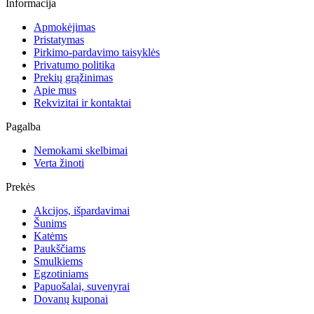
Informacija
Apmokėjimas
Pristatymas
Pirkimo-pardavimo taisyklės
Privatumo politika
Prekių grąžinimas
Apie mus
Rekvizitai ir kontaktai
Pagalba
Nemokami skelbimai
Verta žinoti
Prekės
Akcijos, išpardavimai
Šunims
Katėms
Paukščiams
Smulkiems
Egzotiniams
Papuošalai, suvenyrai
Dovanų kuponai