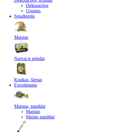
Dekoracijos, gruntas
Dekoracijos
Gruntas
Smulkiems
Maistas
Narvai ir priedai
Kraikas, šienas
Egzotiniams
Maistas, papildai
Maistas
Maisto papildai