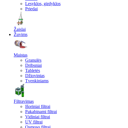
Lesyklos, girdyklos
Priedai
Žaislai
Žuvims
Maistas
Granulės
Dribsniai
Tabletės
Džiovintas
Tvenkiniams
Filtravimas
Išoriniai filtrai
Pakabinami filtrai
Vidiniai filtrai
UV filtrai
Osmoso filtrai