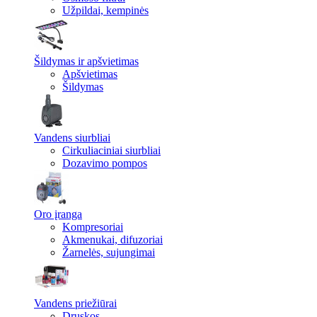
Užpildai, kempinės
Šildymas ir apšvietimas
Apšvietimas
Šildymas
Vandens siurbliai
Cirkuliaciniai siurbliai
Dozavimo pompos
Oro įranga
Kompresoriai
Akmenukai, difuzoriai
Žarnelės, sujungimai
Vandens priežiūrai
Druskos