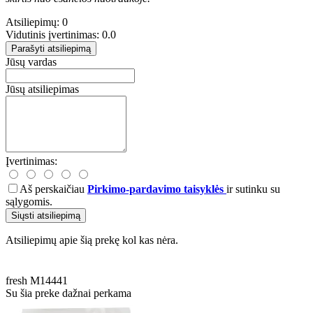
Atsiliepimų: 0
Vidutinis įvertinimas: 0.0
Parašyti atsiliepimą
Jūsų vardas
Jūsų atsiliepimas
Įvertinimas:
Aš perskaičiau
Pirkimo-pardavimo taisyklės
ir sutinku su
sąlygomis.
Siųsti atsiliepimą
Atsiliepimų apie šią prekę kol kas nėra.
fresh
M14441
Su šia preke dažnai perkama