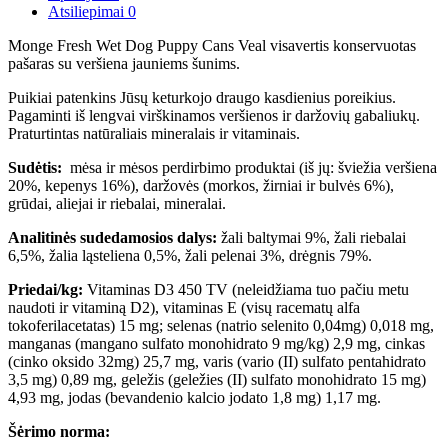
Atsiliepimai
0
Monge Fresh Wet Dog Puppy Cans Veal visavertis konservuotas
pašaras su veršiena
jauniems šunims.
Puikiai patenkins Jūsų keturkojo draugo kasdienius poreikius.
Pagaminti iš lengvai virškinamos veršienos ir daržovių gabaliukų.
Praturtintas natūraliais mineralais ir vitaminais.
Sudėtis:
mėsa ir mėsos perdirbimo produktai (iš jų: šviežia veršiena
20%, kepenys 16%), daržovės (morkos, žirniai ir bulvės 6%),
grūdai, aliejai ir riebalai, mineralai.
Analitinės sudedamosios dalys:
žali baltymai 9%, žali riebalai
6,5%, žalia ląsteliena 0,5%, žali pelenai 3%, drėgnis 79%.
Priedai/kg:
Vitaminas D3 450 TV (neleidžiama tuo pačiu metu
naudoti ir vitaminą D2), vitaminas E (visų racematų alfa
tokoferilacetatas) 15 mg; selenas (natrio selenito 0,04mg) 0,018 mg,
manganas (mangano sulfato monohidrato 9 mg/kg) 2,9 mg, cinkas
(cinko oksido 32mg) 25,7 mg, varis (vario (II) sulfato pentahidrato
3,5 mg) 0,89 mg, geležis (geležies (II) sulfato monohidrato 15 mg)
4,93 mg, jodas (bevandenio kalcio jodato 1,8 mg) 1,17 mg.
Šėrimo norma: