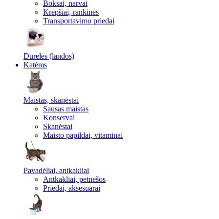
Boksai, narvai
Krepšiai, rankinės
Transportavimo priedai
Durelės (landos)
Katėms
Maistas, skanėstai
Sausas maistas
Konservai
Skanėstai
Maisto papildai, vitaminai
Pavadėliai, antkakliai
Antkakliai, petnešos
Priedai, aksesuarai