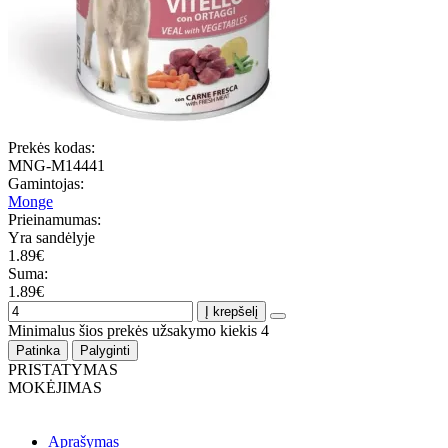
Prekės kodas:
MNG-M14441
Gamintojas:
Monge
Prieinamumas:
Yra sandėlyje
1.89€
Suma:
1.89€
Į krepšelį
Minimalus šios prekės užsakymo kiekis 4
Patinka
Palyginti
PRISTATYMAS
MOKĖJIMAS
Aprašymas