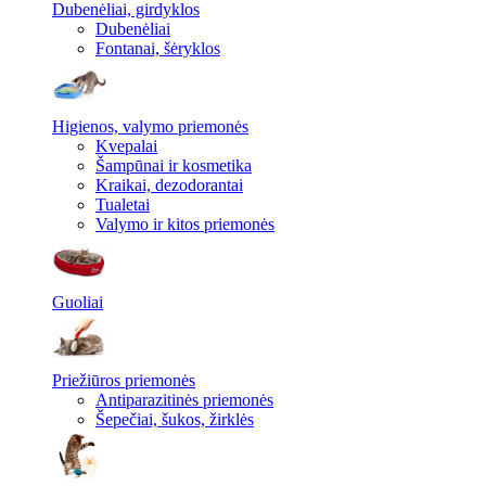
Dubenėliai, girdyklos
Dubenėliai
Fontanai, šėryklos
Higienos, valymo priemonės
Kvepalai
Šampūnai ir kosmetika
Kraikai, dezodorantai
Tualetai
Valymo ir kitos priemonės
Guoliai
Priežiūros priemonės
Antiparazitinės priemonės
Šepečiai, šukos, žirklės