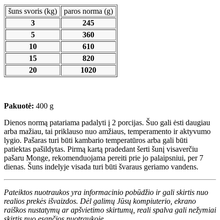
šuns svoris (kg)
paros norma (g)
3
245
5
360
10
610
15
820
20
1020
Pakuotė:
400 g
Dienos normą patariama padalyti į 2 porcijas. Šuo gali ėsti daugiau
arba mažiau, tai priklauso nuo amžiaus, temperamento ir aktyvumo
lygio. Pašaras turi būti kambario temperatūros arba gali būti
patiektas pašildytas. Pirmą kartą pradedant šerti šunį visaverčiu
pašaru Monge, rekomenduojama pereiti prie jo palaipsniui, per 7
dienas. Šuns indelyje visada turi būti švaraus geriamo vandens.
Pateiktos nuotraukos yra informacinio pobūdžio ir gali skirtis nuo
realios prekės išvaizdos. Dėl galimų Jūsų kompiuterio, ekrano
raiškos nustatymų ar apšvietimo skirtumų, reali spalva gali nežymiai
skirtis nuo esančios nuotraukoje.