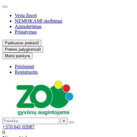
Verta žinoti
NEMOKAMI skelbimai
Apmokėjimas
Pristatymas
Patikusios prekės
0
Prekės palyginimui
0
Mano paskyra
Prisijungti
Registruotis
×
+370 641 02087
0