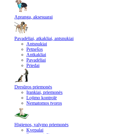
Apranga, aksesuarai
Pavadėliai, atkakliai, antsnukiai
Antsnukiai
Petnešos
Antkakliai
Pavadėliai
Priedai
Dresūros priemonės
Įrankiai, priemonės
Lojimo kontrolė
Nematomos tvoros
Higienos, valymo priemonės
Kvepalai