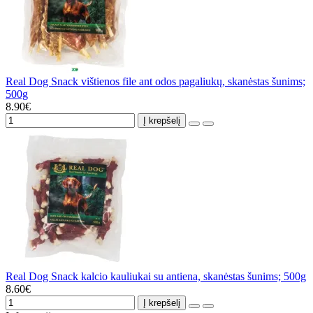
Real Dog Snack vištienos file ant odos pagaliukų, skanėstas šunims;
500g
8.90€
Į krepšelį
Real Dog Snack kalcio kauliukai su antiena, skanėstas šunims; 500g
8.60€
Į krepšelį