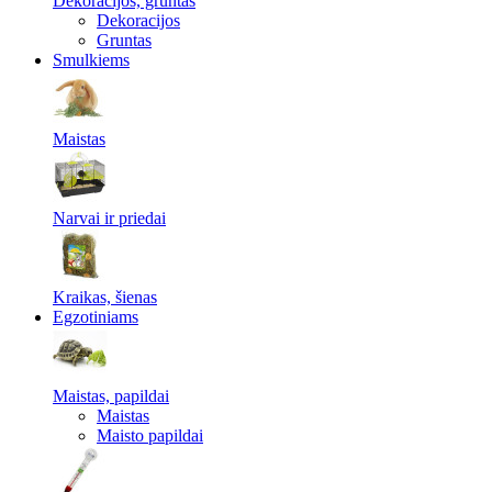
Dekoracijos, gruntas
Dekoracijos
Gruntas
Smulkiems
Maistas
Narvai ir priedai
Kraikas, šienas
Egzotiniams
Maistas, papildai
Maistas
Maisto papildai