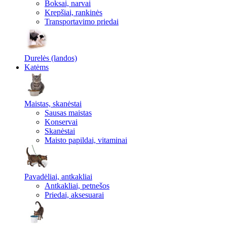
Boksai, narvai
Krepšiai, rankinės
Transportavimo priedai
Durelės (landos)
Katėms
Maistas, skanėstai
Sausas maistas
Konservai
Skanėstai
Maisto papildai, vitaminai
Pavadėliai, antkakliai
Antkakliai, petnešos
Priedai, aksesuarai