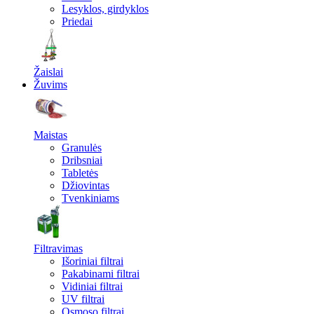
Lesyklos, girdyklos
Priedai
Žaislai
Žuvims
Maistas
Granulės
Dribsniai
Tabletės
Džiovintas
Tvenkiniams
Filtravimas
Išoriniai filtrai
Pakabinami filtrai
Vidiniai filtrai
UV filtrai
Osmoso filtrai