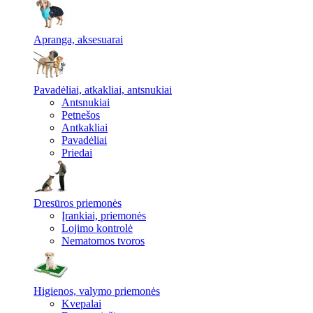
Apranga, aksesuarai
Pavadėliai, atkakliai, antsnukiai
Antsnukiai
Petnešos
Antkakliai
Pavadėliai
Priedai
Dresūros priemonės
Įrankiai, priemonės
Lojimo kontrolė
Nematomos tvoros
Higienos, valymo priemonės
Kvepalai