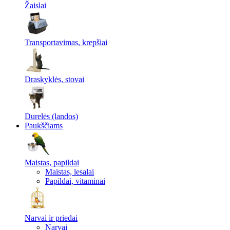
Žaislai
Transportavimas, krepšiai
Draskyklės, stovai
Durelės (landos)
Paukščiams
Maistas, papildai
Maistas, lesalai
Papildai, vitaminai
Narvai ir priedai
Narvai