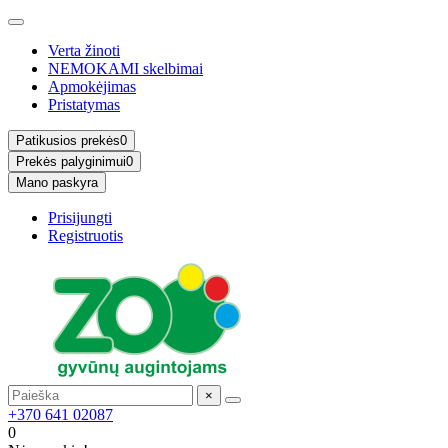
Verta žinoti
NEMOKAMI skelbimai
Apmokėjimas
Pristatymas
Patikusios prekės
0
Prekės palyginimui
0
Mano paskyra
Prisijungti
Registruotis
×
+370 641 02087
0