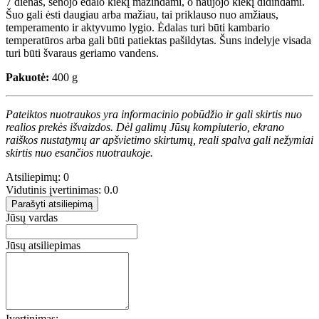
7 dienas, senojo ėdalo kiekį mažindami, o naujojo kiekį didindami.
Šuo gali ėsti daugiau arba mažiau, tai priklauso nuo amžiaus,
temperamento ir aktyvumo lygio. Ėdalas turi būti kambario
temperatūros arba gali būti patiektas pašildytas. Šuns indelyje visada
turi būti švaraus geriamo vandens.
Pakuotė:
400 g
Pateiktos nuotraukos yra informacinio pobūdžio ir gali skirtis nuo
realios prekės išvaizdos. Dėl galimų Jūsų kompiuterio, ekrano
raiškos nustatymų ar apšvietimo skirtumų, reali spalva gali nežymiai
skirtis nuo esančios nuotraukoje.
Atsiliepimų: 0
Vidutinis įvertinimas: 0.0
Parašyti atsiliepimą
Jūsų vardas
Jūsų atsiliepimas
Įvertinimas: