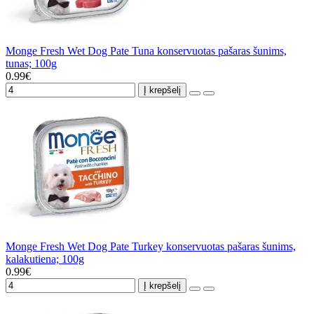
Monge Fresh Wet Dog Pate Tuna konservuotas pašaras šunims,
tunas; 100g
0.99€
Į krepšelį
Monge Fresh Wet Dog Pate Turkey konservuotas pašaras šunims,
kalakutiena; 100g
0.99€
Į krepšelį