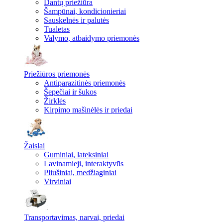
Dantų priežiūra
Šampūnai, kondicionieriai
Sauskelnės ir palutės
Tualetas
Valymo, atbaidymo priemonės
Priežiūros priemonės
Antiparazitinės priemonės
Šepečiai ir šukos
Žirklės
Kirpimo mašinėlės ir priedai
Žaislai
Guminiai, lateksiniai
Lavinamieji, interaktyvūs
Pliušiniai, medžiaginiai
Virviniai
Transportavimas, narvai, priedai