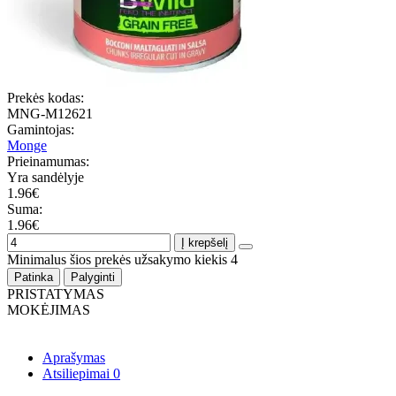
Prekės kodas:
MNG-M12621
Gamintojas:
Monge
Prieinamumas:
Yra sandėlyje
1.96€
Suma:
1.96€
Į krepšelį
Minimalus šios prekės užsakymo kiekis 4
Patinka
Palyginti
PRISTATYMAS
MOKĖJIMAS
Aprašymas
Atsiliepimai
0