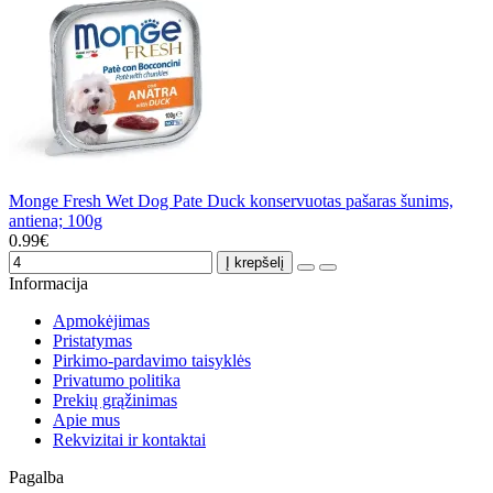
Monge Fresh Wet Dog Pate Duck konservuotas pašaras šunims,
antiena; 100g
0.99€
Į krepšelį
Informacija
Apmokėjimas
Pristatymas
Pirkimo-pardavimo taisyklės
Privatumo politika
Prekių grąžinimas
Apie mus
Rekvizitai ir kontaktai
Pagalba