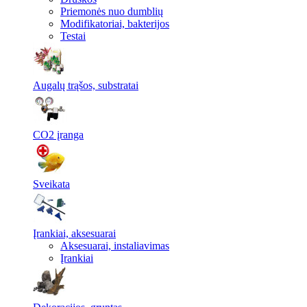
Priemonės nuo dumblių
Modifikatoriai, bakterijos
Testai
Augalų trąšos, substratai
CO2 įranga
Sveikata
Įrankiai, aksesuarai
Aksesuarai, instaliavimas
Įrankiai