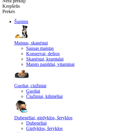
Nėra prekių!
Krepšelis
Prekės
Šunims
Maistas, skanėstai
Sausas maistas
Konservai, dešros
Skanėstai, kramtalai
Maisto papildai, vitaminai
Guoliai, ciužiniai
Guoliai
Čiužiniai, kilimėliai
Dubenėliai, girdyklos, šeryklos
Dubenėliai
Girdyklos, šeryklos