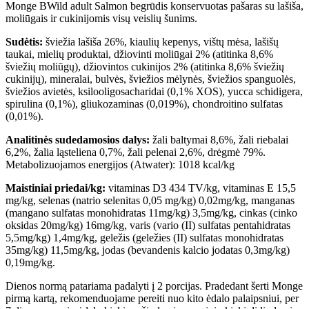
Monge BWild adult Salmon begrūdis konservuotas pašaras su lašiša,
moliūgais ir cukinijomis visų veislių šunims.
Sudėtis:
šviežia lašiša 26%, kiaulių kepenys, vištų mėsa, lašišų
taukai, mielių produktai, džiovinti moliūgai 2% (atitinka 8,6%
šviežių moliūgų), džiovintos cukinijos 2% (atitinka 8,6% šviežių
cukinijų), mineralai, bulvės, šviežios mėlynės, šviežios spanguolės,
šviežios avietės, ksilooligosacharidai (0,1% XOS), yucca schidigera,
spirulina (0,1%), gliukozaminas (0,019%), chondroitino sulfatas
(0,01%).
Analitinės sudedamosios dalys:
žali baltymai 8,6%, žali riebalai
6,2%, žalia ląsteliena 0,7%, žali pelenai 2,6%, drėgmė 79%.
Metabolizuojamos energijos (Atwater): 1018 kcal/kg
Maistiniai priedai/kg:
vitaminas D3 434 TV/kg, vitaminas E 15,5
mg/kg, selenas (natrio selenitas 0,05 mg/kg) 0,02mg/kg, manganas
(mangano sulfatas monohidratas 11mg/kg) 3,5mg/kg, cinkas (cinko
oksidas 20mg/kg) 16mg/kg, varis (vario (II) sulfatas pentahidratas
5,5mg/kg) 1,4mg/kg, geležis (geležies (II) sulfatas monohidratas
35mg/kg) 11,5mg/kg, jodas (bevandenis kalcio jodatas 0,3mg/kg)
0,19mg/kg.
Dienos normą patariama padalyti į 2 porcijas. Pradedant šerti Monge
pirmą kartą, rekomenduojame pereiti nuo kito ėdalo palaipsniui, per