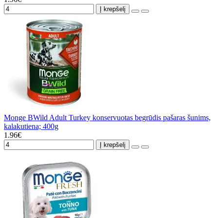
Į krepšelį
Monge BWild Adult Turkey konservuotas begrūdis pašaras šunims,
kalakutiena; 400g
1.96€
Į krepšelį