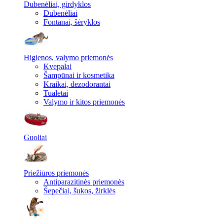
Dubenėliai, girdyklos
Dubenėliai
Fontanai, šėryklos
Higienos, valymo priemonės
Kvepalai
Šampūnai ir kosmetika
Kraikai, dezodorantai
Tualetai
Valymo ir kitos priemonės
Guoliai
Priežiūros priemonės
Antiparazitinės priemonės
Šepečiai, šukos, žirklės