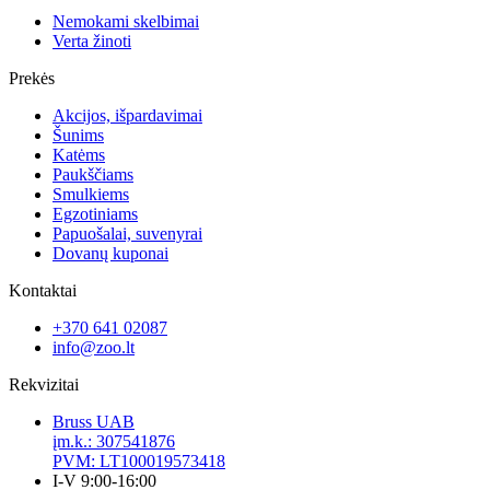
Nemokami skelbimai
Verta žinoti
Prekės
Akcijos, išpardavimai
Šunims
Katėms
Paukščiams
Smulkiems
Egzotiniams
Papuošalai, suvenyrai
Dovanų kuponai
Kontaktai
+370 641 02087
info@zoo.lt
Rekvizitai
Bruss UAB
įm.k.: 307541876
PVM: LT100019573418
I-V 9:00-16:00