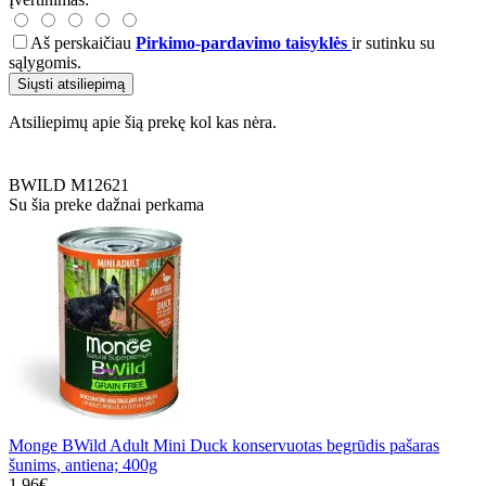
Aš perskaičiau
Pirkimo-pardavimo taisyklės
ir sutinku su
sąlygomis.
Siųsti atsiliepimą
Atsiliepimų apie šią prekę kol kas nėra.
BWILD
M12621
Su šia preke dažnai perkama
Monge BWild Adult Mini Duck konservuotas begrūdis pašaras
šunims, antiena; 400g
1.96€