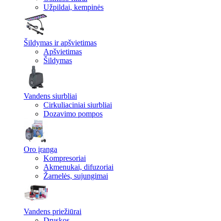
Užpildai, kempinės
Šildymas ir apšvietimas
Apšvietimas
Šildymas
Vandens siurbliai
Cirkuliaciniai siurbliai
Dozavimo pompos
Oro įranga
Kompresoriai
Akmenukai, difuzoriai
Žarnelės, sujungimai
Vandens priežiūrai
Druskos