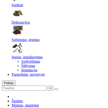
Įrankiai
Dekoracijos
Substratai, gruntas
Įranga, instaliavimas
Apšvietimas
Šildymas
Instaliacija
Papuošalai, suvenyrai
Prekės
×
Šunims
Maistas, skanėstai