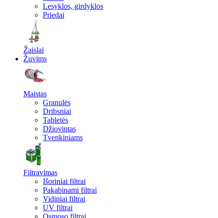
Lesyklos, girdyklos
Priedai
Žaislai
Žuvims
Maistas
Granulės
Dribsniai
Tabletės
Džiovintas
Tvenkiniams
Filtravimas
Išoriniai filtrai
Pakabinami filtrai
Vidiniai filtrai
UV filtrai
Osmoso filtrai