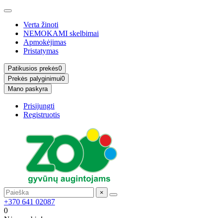
Verta žinoti
NEMOKAMI skelbimai
Apmokėjimas
Pristatymas
Patikusios prekės
0
Prekės palyginimui
0
Mano paskyra
Prisijungti
Registruotis
×
+370 641 02087
0