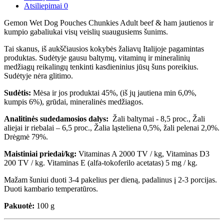
Atsiliepimai
0
Gemon Wet Dog Pouches Chunkies Adult beef & ham jautienos ir
kumpio gabaliukai visų veislių suaugusiems šunims.
Tai skanus, iš aukščiausios kokybės žaliavų Italijoje pagamintas
produktas. Sudėtyje gausu baltymų, vitaminų ir mineralinių
medžiagų reikalingų tenkinti kasdieninius jūsų šuns poreikius.
Sudėtyje nėra glitimo.
Sudėtis:
Mėsa ir jos produktai 45%, (iš jų jautiena min 6,0%,
kumpis 6%), grūdai, mineralinės medžiagos.
Analitinės sudedamosios dalys:
Žali baltymai - 8,5 proc., Žali
aliejai ir riebalai – 6,5 proc., Žalia ląsteliena 0,5%, žali pelenai 2,0%.
Drėgmė 79%.
Maistiniai priedai/kg:
Vitaminas A 2000 TV / kg, Vitaminas D3
200 TV / kg. Vitaminas E (alfa-tokoferilo acetatas) 5 mg / kg.
Mažam šuniui duoti 3-4 pakelius per dieną, padalinus į 2-3 porcijas.
Duoti kambario temperatūros.
Pakuotė:
100 g