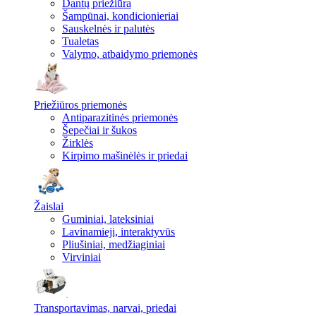
Dantų priežiūra
Šampūnai, kondicionieriai
Sauskelnės ir palutės
Tualetas
Valymo, atbaidymo priemonės
Priežiūros priemonės
Antiparazitinės priemonės
Šepečiai ir šukos
Žirklės
Kirpimo mašinėlės ir priedai
Žaislai
Guminiai, lateksiniai
Lavinamieji, interaktyvūs
Pliušiniai, medžiaginiai
Virviniai
Transportavimas, narvai, priedai