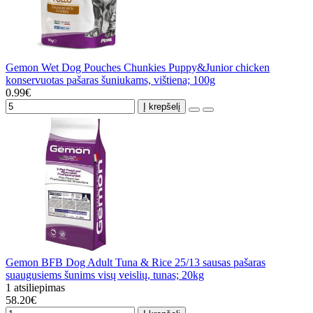
Gemon Wet Dog Pouches Chunkies Puppy&Junior chicken
konservuotas pašaras šuniukams, vištiena; 100g
0.99€
Į krepšelį
Gemon BFB Dog Adult Tuna & Rice 25/13 sausas pašaras
suaugusiems šunims visų veislių, tunas; 20kg
1 atsiliepimas
58.20€