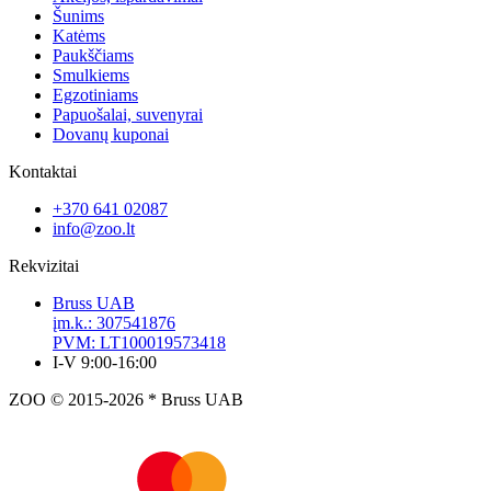
Šunims
Katėms
Paukščiams
Smulkiems
Egzotiniams
Papuošalai, suvenyrai
Dovanų kuponai
Kontaktai
+370 641 02087
info@zoo.lt
Rekvizitai
Bruss UAB
įm.k.: 307541876
PVM: LT100019573418
I-V 9:00-16:00
ZOO © 2015-2026 * Bruss UAB