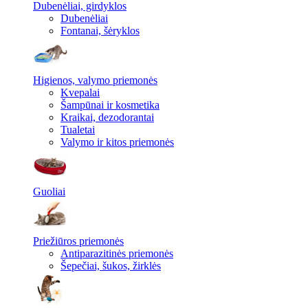
Dubenėliai, girdyklos
Dubenėliai
Fontanai, šėryklos
Higienos, valymo priemonės
Kvepalai
Šampūnai ir kosmetika
Kraikai, dezodorantai
Tualetai
Valymo ir kitos priemonės
Guoliai
Priežiūros priemonės
Antiparazitinės priemonės
Šepečiai, šukos, žirklės