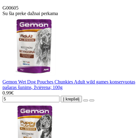
G00605
Su šia preke dažnai perkama
Gemon Wet Dog Pouches Chunkies Adult wild games konservuotas
pašaras šunims, žviėrena; 100g
0.99€
Į krepšelį