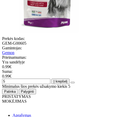
Prekės kodas:
GEM-G00605
Gamintojas:
Gemon
Prieinamumas:
Yra sandėlyje
0.99€
Suma:
0.99€
Į krepšelį
Minimalus šios prekės užsakymo kiekis 5
Patinka
Palyginti
PRISTATYMAS
MOKĖJIMAS
Aprašymas