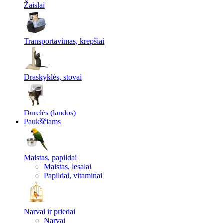
Žaislai
Transportavimas, krepšiai
Draskyklės, stovai
Durelės (landos)
Paukščiams
Maistas, papildai
Maistas, lesalai
Papildai, vitaminai
Narvai ir priedai
Narvai