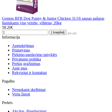
Gemon BFB Dog Puppy & Junior Chicken 31/16 sausas pašaras
šuniukams visų veislių, vištiena; 20kg
58.20€
Į krepšelį
Informacija
Apmokėjimas
Pristatymas
Pirkimo-pardavimo taisyklės
Privatumo politika
Prekių grąžinimas
Apie mus
Rekvizitai ir kontaktai
Pagalba
Nemokami skelbimai
Verta žinoti
Prekės
Akcijos, išpardavimai