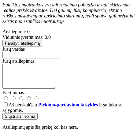
Pateiktos nuotraukos yra informacinio pobūdžio ir gali skirtis nuo
realios prekės išvaizdos. Dėl galimų Jūsų kompiuterio, ekrano
raiškos nustatymų ar apšvietimo skirtumų, reali spalva gali nežymiai
skirtis nuo esančios nuotraukoje.
Atsiliepimų: 0
Vidutinis įvertinimas: 0.0
Parašyti atsiliepimą
Jūsų vardas
Jūsų atsiliepimas
Įvertinimas:
Aš perskaičiau
Pirkimo-pardavimo taisyklės
ir sutinku su
sąlygomis.
Siųsti atsiliepimą
Atsiliepimų apie šią prekę kol kas nėra.