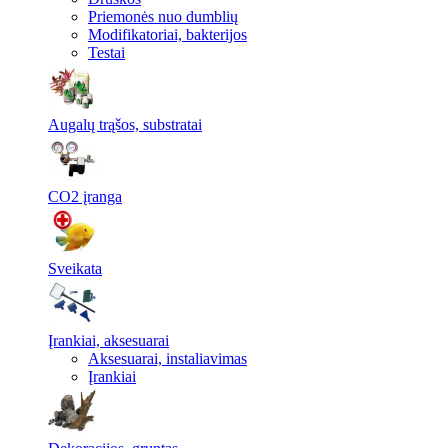
Priemonės nuo dumblių
Modifikatoriai, bakterijos
Testai
Augalų trąšos, substratai
CO2 įranga
Sveikata
Įrankiai, aksesuarai
Aksesuarai, instaliavimas
Įrankiai