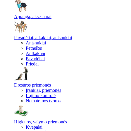
Apranga, aksesuarai
Pavadėliai, atkakliai, antsnukiai
Antsnukiai
Petnešos
Antkakliai
Pavadėliai
Priedai
Dresūros priemonės
Įrankiai, priemonės
Lojimo kontrolė
Nematomos tvoros
Higienos, valymo priemonės
Kvepalai