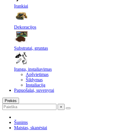
Įrankiai
Dekoracijos
Substratai, gruntas
Įranga, instaliavimas
Apšvietimas
Šildymas
Instaliacija
Papuošalai, suvenyrai
Prekės
×
Šunims
Maistas, skanėstai