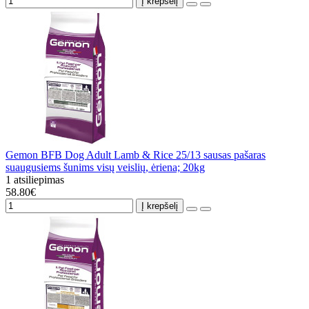
Į krepšelį
Gemon BFB Dog Adult Lamb & Rice 25/13 sausas pašaras
suaugusiems šunims visų veislių, ėriena; 20kg
1 atsiliepimas
58.80€
Į krepšelį