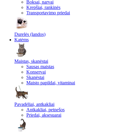
Boksai, narvai
Krepšiai, rankinės
Transportavimo priedai
Durelės (landos)
Katėms
Maistas, skanėstai
Sausas maistas
Konservai
Skanėstai
Maisto papildai, vitaminai
Pavadėliai, antkakliai
Antkakliai, petnešos
Priedai, aksesuarai