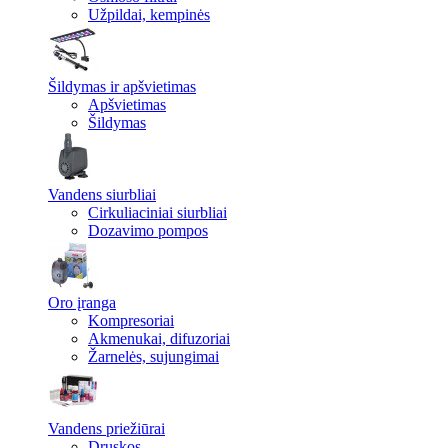
Užpildai, kempinės
Šildymas ir apšvietimas
Apšvietimas
Šildymas
Vandens siurbliai
Cirkuliaciniai siurbliai
Dozavimo pompos
Oro įranga
Kompresoriai
Akmenukai, difuzoriai
Žarnelės, sujungimai
Vandens priežiūrai
Druskos