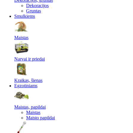
Dekoracijos, gruntas
Dekoracijos
Gruntas
Smulkiems
Maistas
Narvai ir priedai
Kraikas, šienas
Egzotiniams
Maistas, papildai
Maistas
Maisto papildai