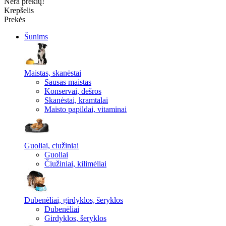
Nėra prekių!
Krepšelis
Prekės
Šunims
Maistas, skanėstai
Sausas maistas
Konservai, dešros
Skanėstai, kramtalai
Maisto papildai, vitaminai
Guoliai, ciužiniai
Guoliai
Čiužiniai, kilimėliai
Dubenėliai, girdyklos, šeryklos
Dubenėliai
Girdyklos, šeryklos