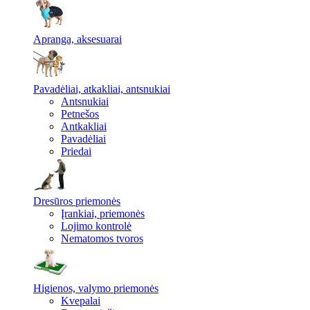
Apranga, aksesuarai
Pavadėliai, atkakliai, antsnukiai
Antsnukiai
Petnešos
Antkakliai
Pavadėliai
Priedai
Dresūros priemonės
Įrankiai, priemonės
Lojimo kontrolė
Nematomos tvoros
Higienos, valymo priemonės
Kvepalai