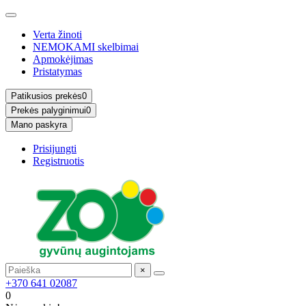
Verta žinoti
NEMOKAMI skelbimai
Apmokėjimas
Pristatymas
Patikusios prekės
0
Prekės palyginimui
0
Mano paskyra
Prisijungti
Registruotis
×
+370 641 02087
0