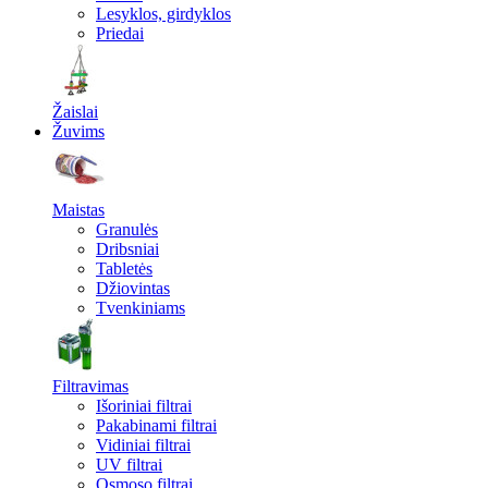
Lesyklos, girdyklos
Priedai
Žaislai
Žuvims
Maistas
Granulės
Dribsniai
Tabletės
Džiovintas
Tvenkiniams
Filtravimas
Išoriniai filtrai
Pakabinami filtrai
Vidiniai filtrai
UV filtrai
Osmoso filtrai