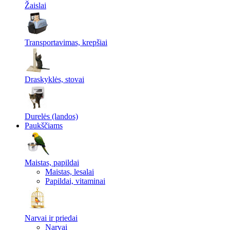
Žaislai
Transportavimas, krepšiai
Draskyklės, stovai
Durelės (landos)
Paukščiams
Maistas, papildai
Maistas, lesalai
Papildai, vitaminai
Narvai ir priedai
Narvai