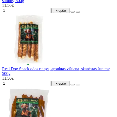
šunims; 500g
11.50€
Į krepšelį
Real Dog Snack odos ritinys, apsuktas vištiena, skanėstas šunims;
500g
11.50€
Į krepšelį