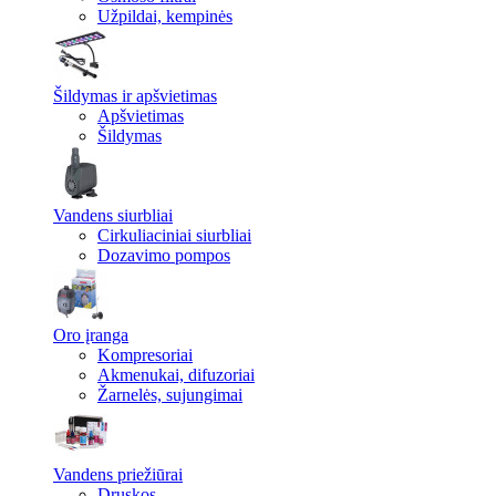
Užpildai, kempinės
Šildymas ir apšvietimas
Apšvietimas
Šildymas
Vandens siurbliai
Cirkuliaciniai siurbliai
Dozavimo pompos
Oro įranga
Kompresoriai
Akmenukai, difuzoriai
Žarnelės, sujungimai
Vandens priežiūrai
Druskos