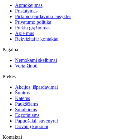
Apmokėjimas
Pristatymas
Pirkimo-pardavimo taisyklės
Privatumo politika
Prekių grąžinimas
Apie mus
Rekvizitai ir kontaktai
Pagalba
Nemokami skelbimai
Verta žinoti
Prekės
Akcijos, išpardavimai
Šunims
Katėms
Paukščiams
Smulkiems
Egzotiniams
Papuošalai, suvenyrai
Dovanų kuponai
Kontaktai