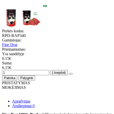
Prekės kodas:
RPD-RAP340
Gamintojas:
Fine Dog
Prieinamumas:
Yra sandėlyje
6.15€
Suma:
6.15€
Į krepšelį
Patinka
Palyginti
PRISTATYMAS
MOKĖJIMAS
Aprašymas
Atsiliepimai
0