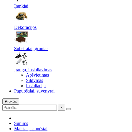
Įrankiai
Dekoracijos
Substratai, gruntas
Įranga, instaliavimas
Apšvietimas
Šildymas
Instaliacija
Papuošalai, suvenyrai
Prekės
×
Šunims
Maistas, skanėstai