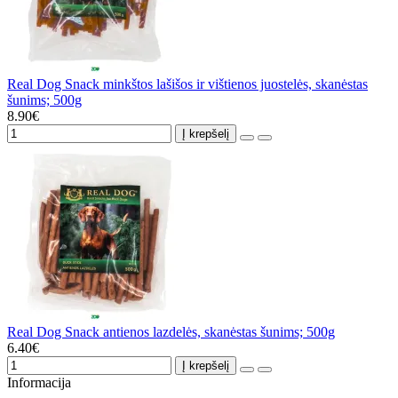
Real Dog Snack minkštos lašišos ir vištienos juostelės, skanėstas
šunims; 500g
8.90€
Į krepšelį
Real Dog Snack antienos lazdelės, skanėstas šunims; 500g
6.40€
Į krepšelį
Informacija