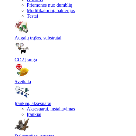
Priemonės nuo dumblių
Modifikatoriai, bakterijos
Testai
Augalų trąšos, substratai
CO2 įranga
Sveikata
Įrankiai, aksesuarai
Aksesuarai, instaliavimas
Įrankiai