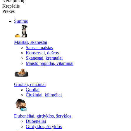
Nėra prekių!
Krepšelis
Prekės
Šunims
Maistas, skanėstai
Sausas maistas
Konservai, dešros
Skanėstai, kramtalai
Maisto papildai, vitaminai
Guoliai, ciužiniai
Guoliai
Čiužiniai, kilimėliai
Dubenėliai, girdyklos, šeryklos
Dubenėliai
Girdyklos, šeryklos