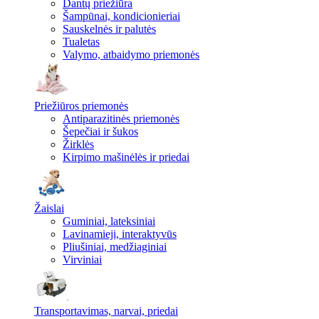
Dantų priežiūra
Šampūnai, kondicionieriai
Sauskelnės ir palutės
Tualetas
Valymo, atbaidymo priemonės
Priežiūros priemonės
Antiparazitinės priemonės
Šepečiai ir šukos
Žirklės
Kirpimo mašinėlės ir priedai
Žaislai
Guminiai, lateksiniai
Lavinamieji, interaktyvūs
Pliušiniai, medžiaginiai
Virviniai
Transportavimas, narvai, priedai