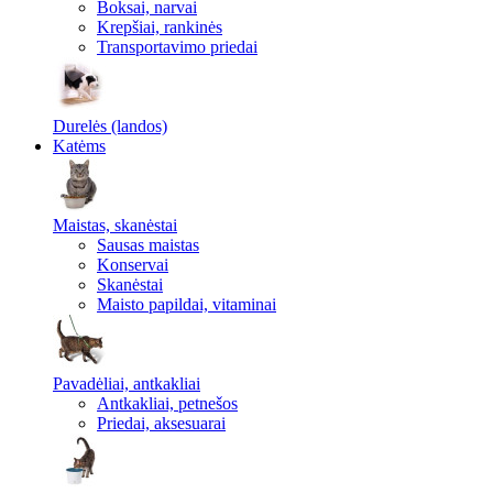
Boksai, narvai
Krepšiai, rankinės
Transportavimo priedai
Durelės (landos)
Katėms
Maistas, skanėstai
Sausas maistas
Konservai
Skanėstai
Maisto papildai, vitaminai
Pavadėliai, antkakliai
Antkakliai, petnešos
Priedai, aksesuarai