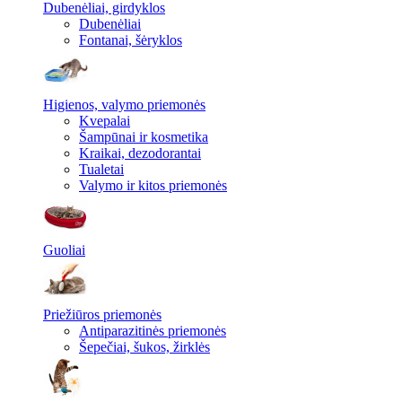
Dubenėliai, girdyklos
Dubenėliai
Fontanai, šėryklos
Higienos, valymo priemonės
Kvepalai
Šampūnai ir kosmetika
Kraikai, dezodorantai
Tualetai
Valymo ir kitos priemonės
Guoliai
Priežiūros priemonės
Antiparazitinės priemonės
Šepečiai, šukos, žirklės