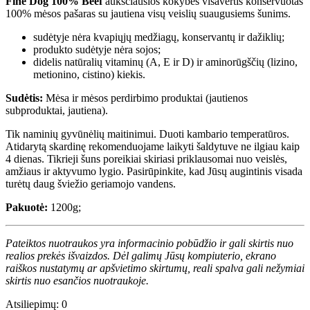
Fine Dog 100% Beef
aukščiausios kokybės visavertis konservuotas
100% mėsos pašaras su jautiena visų veislių suaugusiems šunims.
sudėtyje nėra kvapiųjų medžiagų, konservantų ir dažiklių;
produkto sudėtyje nėra sojos;
didelis natūralių vitaminų (A, E ir D) ir aminorūgščių (lizino,
metionino, cistino) kiekis.
Sudėtis:
Mėsa ir mėsos perdirbimo produktai (jautienos
subproduktai, jautiena).
Tik naminių gyvūnėlių maitinimui. Duoti kambario temperatūros.
Atidarytą skardinę rekomenduojame laikyti šaldytuve ne ilgiau kaip
4 dienas. Tikrieji šuns poreikiai skiriasi priklausomai nuo veislės,
amžiaus ir aktyvumo lygio. Pasirūpinkite, kad Jūsų augintinis visada
turėtų daug šviežio geriamojo vandens.
Pakuotė:
1200g;
Pateiktos nuotraukos yra informacinio pobūdžio ir gali skirtis nuo
realios prekės išvaizdos. Dėl galimų Jūsų kompiuterio, ekrano
raiškos nustatymų ar apšvietimo skirtumų, reali spalva gali nežymiai
skirtis nuo esančios nuotraukoje.
Atsiliepimų: 0