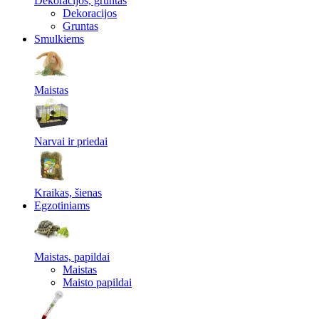
Dekoracijos, gruntas
Dekoracijos
Gruntas
Smulkiems
Maistas
Narvai ir priedai
Kraikas, šienas
Egzotiniams
Maistas, papildai
Maistas
Maisto papildai