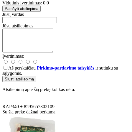
Vidutinis įvertinimas: 0.0
Parašyti atsiliepimą
Jūsų vardas
Jūsų atsiliepimas
Įvertinimas:
Aš perskaičiau
Pirkimo-pardavimo taisyklės
ir sutinku su
sąlygomis.
Siųsti atsiliepimą
Atsiliepimų apie šią prekę kol kas nėra.
RAP340
+
8595657302109
Su šia preke dažnai perkama