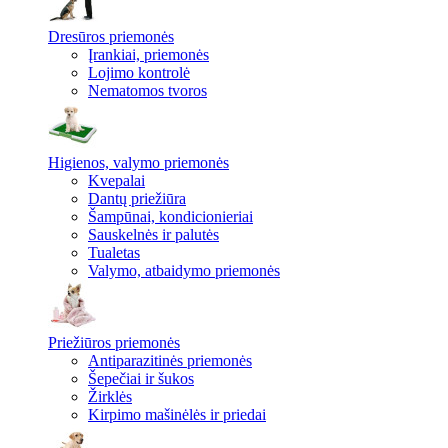
Dresūros priemonės
Įrankiai, priemonės
Lojimo kontrolė
Nematomos tvoros
Higienos, valymo priemonės
Kvepalai
Dantų priežiūra
Šampūnai, kondicionieriai
Sauskelnės ir palutės
Tualetas
Valymo, atbaidymo priemonės
Priežiūros priemonės
Antiparazitinės priemonės
Šepečiai ir šukos
Žirklės
Kirpimo mašinėlės ir priedai