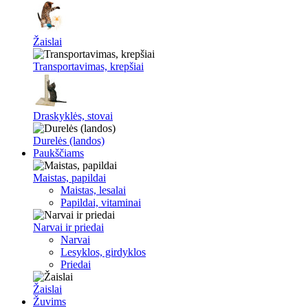
Žaislai
Transportavimas, krepšiai
Draskyklės, stovai
Durelės (landos)
Paukščiams
Maistas, papildai
Maistas, lesalai
Papildai, vitaminai
Narvai ir priedai
Narvai
Lesyklos, girdyklos
Priedai
Žaislai
Žuvims