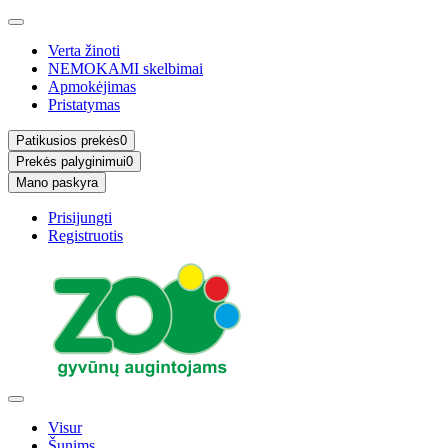
Verta žinoti
NEMOKAMI skelbimai
Apmokėjimas
Pristatymas
Patikusios prekės
0
Prekės palyginimui
0
Mano paskyra
Prisijungti
Registruotis
Visur
Šunims