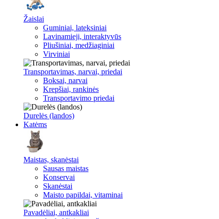
Žaislai
Guminiai, lateksiniai
Lavinamieji, interaktyvūs
Pliušiniai, medžiaginiai
Virviniai
Transportavimas, narvai, priedai
Boksai, narvai
Krepšiai, rankinės
Transportavimo priedai
Durelės (landos)
Katėms
Maistas, skanėstai
Sausas maistas
Konservai
Skanėstai
Maisto papildai, vitaminai
Pavadėliai, antkakliai