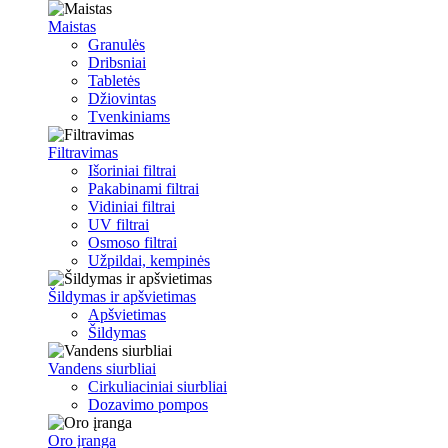
Maistas
Granulės
Dribsniai
Tabletės
Džiovintas
Tvenkiniams
Filtravimas
Išoriniai filtrai
Pakabinami filtrai
Vidiniai filtrai
UV filtrai
Osmoso filtrai
Užpildai, kempinės
Šildymas ir apšvietimas
Apšvietimas
Šildymas
Vandens siurbliai
Cirkuliaciniai siurbliai
Dozavimo pompos
Oro įranga