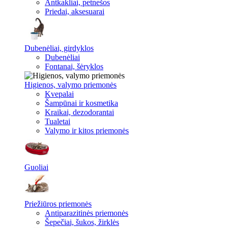
Antkakliai, petnešos
Priedai, aksesuarai
Dubenėliai, girdyklos
Dubenėliai
Fontanai, šėryklos
Higienos, valymo priemonės
Kvepalai
Šampūnai ir kosmetika
Kraikai, dezodorantai
Tualetai
Valymo ir kitos priemonės
Guoliai
Priežiūros priemonės
Antiparazitinės priemonės
Šepečiai, šukos, žirklės