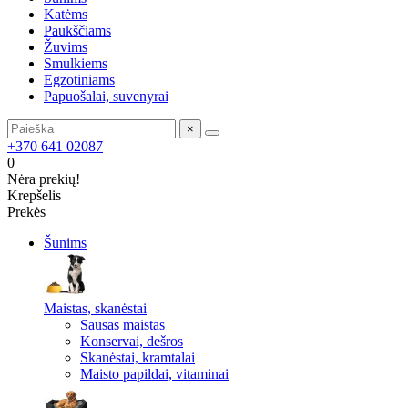
Katėms
Paukščiams
Žuvims
Smulkiems
Egzotiniams
Papuošalai, suvenyrai
×
+370 641 02087
0
Nėra prekių!
Krepšelis
Prekės
Šunims
Maistas, skanėstai
Sausas maistas
Konservai, dešros
Skanėstai, kramtalai
Maisto papildai, vitaminai