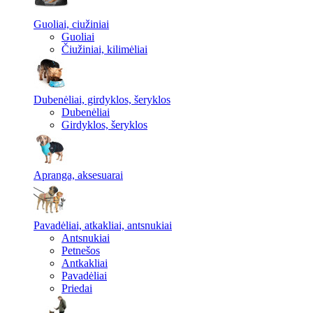
Guoliai, ciužiniai
Guoliai
Čiužiniai, kilimėliai
Dubenėliai, girdyklos, šeryklos
Dubenėliai
Girdyklos, šeryklos
Apranga, aksesuarai
Pavadėliai, atkakliai, antsnukiai
Antsnukiai
Petnešos
Antkakliai
Pavadėliai
Priedai