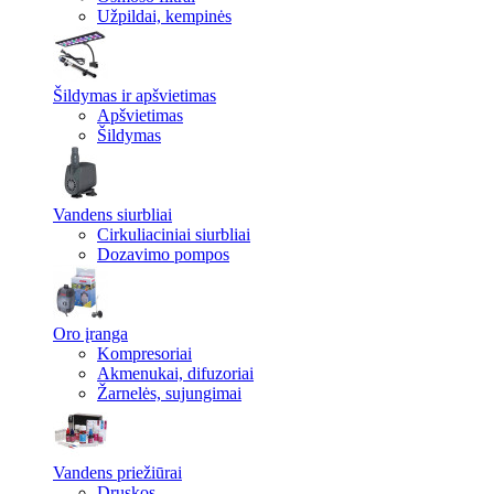
Užpildai, kempinės
Šildymas ir apšvietimas
Apšvietimas
Šildymas
Vandens siurbliai
Cirkuliaciniai siurbliai
Dozavimo pompos
Oro įranga
Kompresoriai
Akmenukai, difuzoriai
Žarnelės, sujungimai
Vandens priežiūrai
Druskos