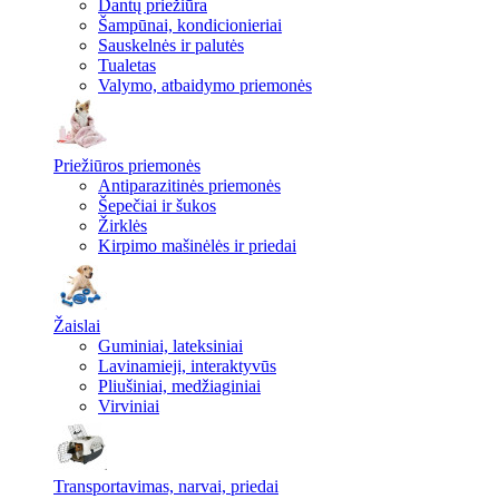
Dantų priežiūra
Šampūnai, kondicionieriai
Sauskelnės ir palutės
Tualetas
Valymo, atbaidymo priemonės
Priežiūros priemonės
Antiparazitinės priemonės
Šepečiai ir šukos
Žirklės
Kirpimo mašinėlės ir priedai
Žaislai
Guminiai, lateksiniai
Lavinamieji, interaktyvūs
Pliušiniai, medžiaginiai
Virviniai
Transportavimas, narvai, priedai