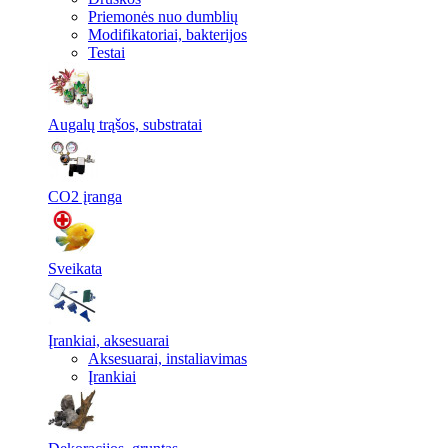
Priemonės nuo dumblių
Modifikatoriai, bakterijos
Testai
Augalų trąšos, substratai
CO2 įranga
Sveikata
Įrankiai, aksesuarai
Aksesuarai, instaliavimas
Įrankiai