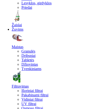
Lesyklos, girdyklos
Priedai
Žaislai
Žuvims
Maistas
Granulės
Dribsniai
Tabletės
Džiovintas
Tvenkiniams
Filtravimas
Išoriniai filtrai
Pakabinami filtrai
Vidiniai filtrai
UV filtrai
Osmoso filtrai