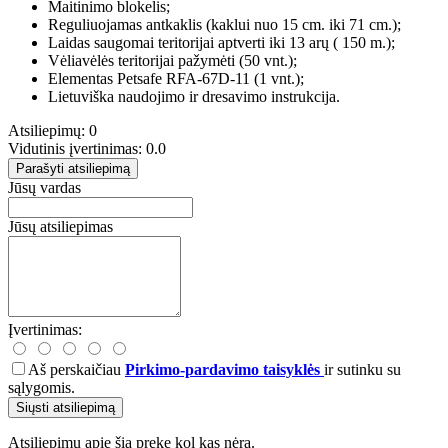
Maitinimo blokelis;
Reguliuojamas antkaklis (kaklui nuo 15 cm. iki 71 cm.);
Laidas saugomai teritorijai aptverti iki 13 arų ( 150 m.);
Vėliavėlės teritorijai pažymėti (50 vnt.);
Elementas Petsafe RFA-67D-11 (1 vnt.);
Lietuviška naudojimo ir dresavimo instrukcija.
Atsiliepimų: 0
Vidutinis įvertinimas: 0.0
Parašyti atsiliepimą
Jūsų vardas
Jūsų atsiliepimas
Įvertinimas:
Aš perskaičiau
Pirkimo-pardavimo taisyklės
ir sutinku su
sąlygomis.
Siųsti atsiliepimą
Atsiliepimų apie šią prekę kol kas nėra.