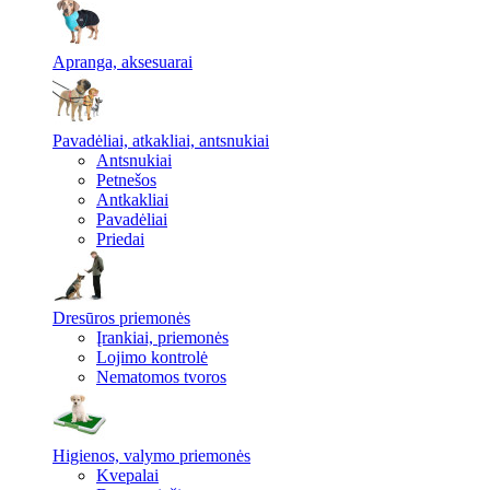
Apranga, aksesuarai
Pavadėliai, atkakliai, antsnukiai
Antsnukiai
Petnešos
Antkakliai
Pavadėliai
Priedai
Dresūros priemonės
Įrankiai, priemonės
Lojimo kontrolė
Nematomos tvoros
Higienos, valymo priemonės
Kvepalai