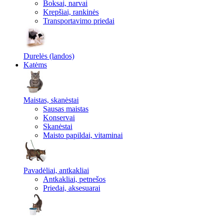
Boksai, narvai
Krepšiai, rankinės
Transportavimo priedai
Durelės (landos)
Katėms
Maistas, skanėstai
Sausas maistas
Konservai
Skanėstai
Maisto papildai, vitaminai
Pavadėliai, antkakliai
Antkakliai, petnešos
Priedai, aksesuarai