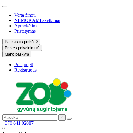
Verta žinoti
NEMOKAMI skelbimai
Apmokėjimas
Pristatymas
Patikusios prekės
0
Prekės palyginimui
0
Mano paskyra
Prisijungti
Registruotis
×
+370 641 02087
0