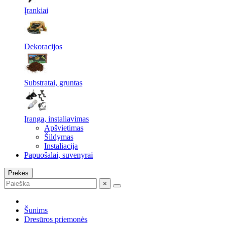
Įrankiai
Dekoracijos
Substratai, gruntas
Įranga, instaliavimas
Apšvietimas
Šildymas
Instaliacija
Papuošalai, suvenyrai
Prekės
×
Šunims
Dresūros priemonės