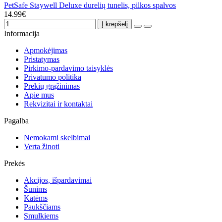
PetSafe Staywell Deluxe durelių tunelis, pilkos spalvos
14.99€
Į krepšelį
Informacija
Apmokėjimas
Pristatymas
Pirkimo-pardavimo taisyklės
Privatumo politika
Prekių grąžinimas
Apie mus
Rekvizitai ir kontaktai
Pagalba
Nemokami skelbimai
Verta žinoti
Prekės
Akcijos, išpardavimai
Šunims
Katėms
Paukščiams
Smulkiems