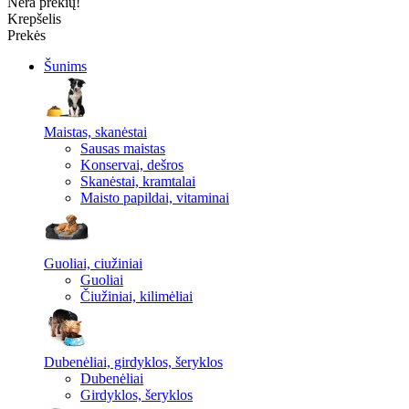
Nėra prekių!
Krepšelis
Prekės
Šunims
Maistas, skanėstai
Sausas maistas
Konservai, dešros
Skanėstai, kramtalai
Maisto papildai, vitaminai
Guoliai, ciužiniai
Guoliai
Čiužiniai, kilimėliai
Dubenėliai, girdyklos, šeryklos
Dubenėliai
Girdyklos, šeryklos