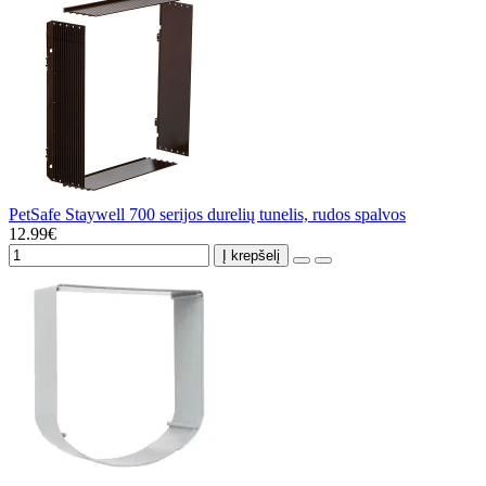
PetSafe Staywell 700 serijos durelių tunelis, rudos spalvos
12.99€
Į krepšelį