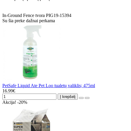
In-Ground
Fence
tvora
PIG19-15394
Su šia preke dažnai perkama
PetSafe Liquid Ate Pet Loo tualetų valiklis; 475ml
16.99€
Į krepšelį
Akcija! -20%