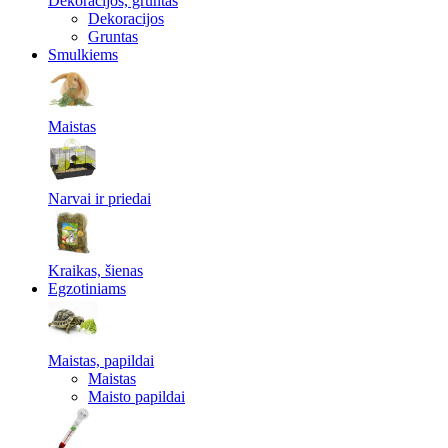
Dekoracijos, gruntas
Dekoracijos
Gruntas
Smulkiems
Maistas
Narvai ir priedai
Kraikas, šienas
Egzotiniams
Maistas, papildai
Maistas
Maisto papildai