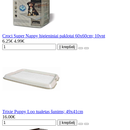
Croci Super Nappy higieniniai paklotai 60x60cm; 10vnt
6.25€
4.99€
Į krepšelį
Trixie Puppy Loo tualetas šunims; 49x41cm
16.00€
Į krepšelį