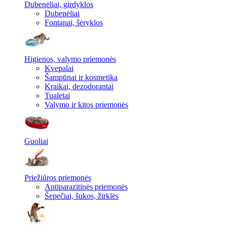
Dubenėliai, girdyklos
Dubenėliai
Fontanai, šėryklos
Higienos, valymo priemonės
Kvepalai
Šampūnai ir kosmetika
Kraikai, dezodorantai
Tualetai
Valymo ir kitos priemonės
Guoliai
Priežiūros priemonės
Antiparazitinės priemonės
Šepečiai, šukos, žirklės