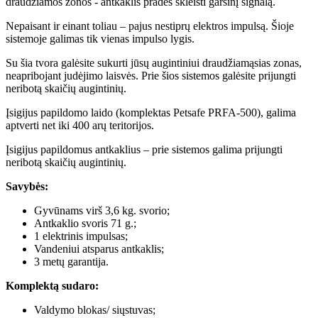
draudžiamos zonos - antkaklis pradės skleisti garsinį signalą.
Nepaisant ir einant toliau – pajus nestiprų elektros impulsą. Šioje
sistemoje galimas tik vienas impulso lygis.
Su šia tvora galėsite sukurti jūsų augintiniui draudžiamąsias zonas,
neapribojant judėjimo laisvės. Prie šios sistemos galėsite prijungti
neribotą skaičių augintinių.
Įsigijus papildomo laido (komplektas Petsafe PRFA-500), galima
aptverti net iki 400 arų teritorijos.
Įsigijus papildomus antkaklius – prie sistemos galima prijungti
neribotą skaičių augintinių.
Savybės:
Gyvūnams virš 3,6 kg. svorio;
Antkaklio svoris 71 g.;
1 elektrinis impulsas;
Vandeniui atsparus antkaklis;
3 metų garantija.
Komplektą sudaro:
Valdymo blokas/ siųstuvas;