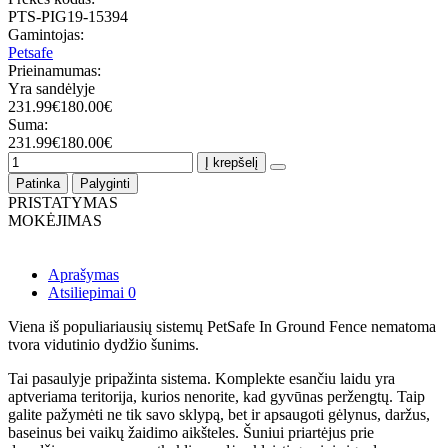
PTS-PIG19-15394
Gamintojas:
Petsafe
Prieinamumas:
Yra sandėlyje
231.99€
180.00€
Suma:
231.99€
180.00€
Į krepšelį
Patinka
Palyginti
PRISTATYMAS
MOKĖJIMAS
Aprašymas
Atsiliepimai
0
Viena iš populiariausių sistemų PetSafe In Ground Fence nematoma
tvora vidutinio dydžio šunims.
Tai pasaulyje pripažinta sistema. Komplekte esančiu laidu yra
aptveriama teritorija, kurios nenorite, kad gyvūnas peržengtų. Taip
galite pažymėti ne tik savo sklypą, bet ir apsaugoti gėlynus, daržus,
baseinus bei vaikų žaidimo aikšteles. Šuniui priartėjus prie