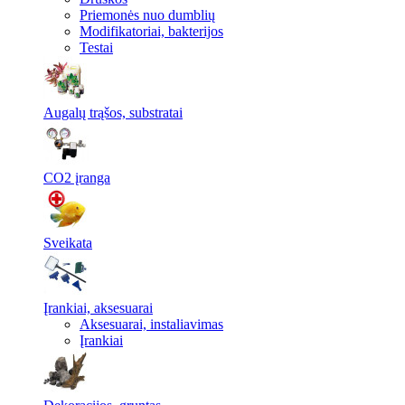
Priemonės nuo dumblių
Modifikatoriai, bakterijos
Testai
Augalų trąšos, substratai
CO2 įranga
Sveikata
Įrankiai, aksesuarai
Aksesuarai, instaliavimas
Įrankiai