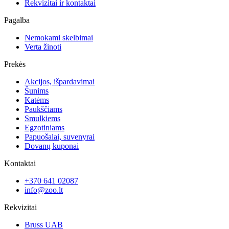
Rekvizitai ir kontaktai
Pagalba
Nemokami skelbimai
Verta žinoti
Prekės
Akcijos, išpardavimai
Šunims
Katėms
Paukščiams
Smulkiems
Egzotiniams
Papuošalai, suvenyrai
Dovanų kuponai
Kontaktai
+370 641 02087
info@zoo.lt
Rekvizitai
Bruss UAB