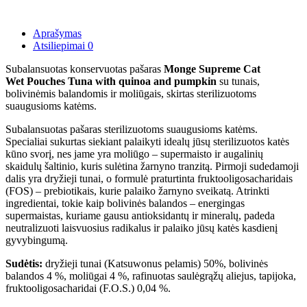
Aprašymas
Atsiliepimai
0
Subalansuotas konservuotas pašaras
Monge Supreme Cat
Wet Pouches Tuna with quinoa and pumpkin
su tunais,
bolivinėmis balandomis ir moliūgais, skirtas sterilizuotoms
suaugusioms katėms.
Subalansuotas pašaras sterilizuotoms suaugusioms katėms.
Specialiai sukurtas siekiant palaikyti idealų jūsų sterilizuotos katės
kūno svorį, nes jame yra moliūgo – supermaisto ir augalinių
skaidulų šaltinio, kuris sulėtina žarnyno tranzitą. Pirmoji sudedamoji
dalis yra dryžieji tunai, o formulė praturtinta fruktooligosacharidais
(FOS) – prebiotikais, kurie palaiko žarnyno sveikatą. Atrinkti
ingredientai, tokie kaip bolivinės balandos – energingas
supermaistas, kuriame gausu antioksidantų ir mineralų, padeda
neutralizuoti laisvuosius radikalus ir palaiko jūsų katės kasdienį
gyvybingumą.
Sudėtis:
dryžieji tunai (Katsuwonus pelamis) 50%, bolivinės
balandos 4 %, moliūgai 4 %, rafinuotas saulėgrąžų aliejus, tapijoka,
fruktooligosacharidai (F.O.S.) 0,04 %.