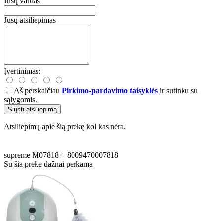
Jūsų vardas
Jūsų atsiliepimas
Įvertinimas:
Aš perskaičiau
Pirkimo-pardavimo taisyklės
ir sutinku su
sąlygomis.
Siųsti atsiliepimą
Atsiliepimų apie šią prekę kol kas nėra.
supreme
M07818
+
8009470007818
Su šia preke dažnai perkama