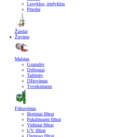
Lesyklos, girdyklos
Priedai
Žaislai
Žuvims
Maistas
Granulės
Dribsniai
Tabletės
Džiovintas
Tvenkiniams
Filtravimas
Išoriniai filtrai
Pakabinami filtrai
Vidiniai filtrai
UV filtrai
Osmoso filtrai