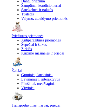
Dantų priežiūra
Šampūnai, kondicionieriai
Sauskelnės ir palutės
Tualetas
Valymo, atbaidymo priemonės
Priežiūros priemonės
Antiparazitinės priemonės
Šepečiai ir šukos
Žirklės
Kirpimo mašinėlės ir priedai
Žaislai
Guminiai, lateksiniai
Lavinamieji, interaktyvūs
Pliušiniai, medžiaginiai
Virviniai
Transportavimas, narvai, priedai