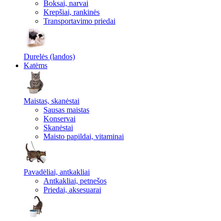
Boksai, narvai
Krepšiai, rankinės
Transportavimo priedai
Durelės (landos)
Katėms
Maistas, skanėstai
Sausas maistas
Konservai
Skanėstai
Maisto papildai, vitaminai
Pavadėliai, antkakliai
Antkakliai, petnešos
Priedai, aksesuarai