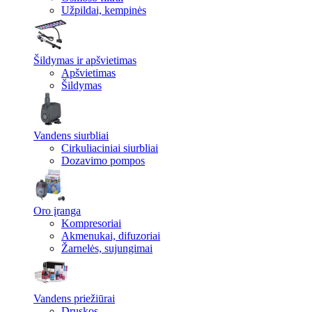
Užpildai, kempinės
Šildymas ir apšvietimas
Apšvietimas
Šildymas
Vandens siurbliai
Cirkuliaciniai siurbliai
Dozavimo pompos
Oro įranga
Kompresoriai
Akmenukai, difuzoriai
Žarnelės, sujungimai
Vandens priežiūrai
Druskos