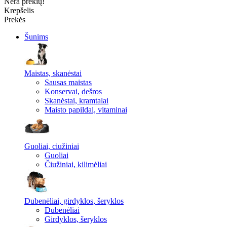
Nėra prekių!
Krepšelis
Prekės
Šunims
Maistas, skanėstai
Sausas maistas
Konservai, dešros
Skanėstai, kramtalai
Maisto papildai, vitaminai
Guoliai, ciužiniai
Guoliai
Čiužiniai, kilimėliai
Dubenėliai, girdyklos, šeryklos
Dubenėliai
Girdyklos, šeryklos