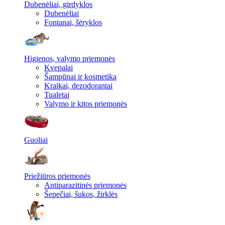
Dubenėliai, girdyklos
Dubenėliai
Fontanai, šėryklos
Higienos, valymo priemonės
Kvepalai
Šampūnai ir kosmetika
Kraikai, dezodorantai
Tualetai
Valymo ir kitos priemonės
Guoliai
Priežiūros priemonės
Antiparazitinės priemonės
Šepečiai, šukos, žirklės