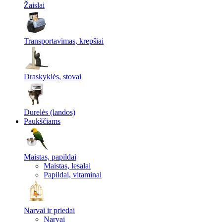
Žaislai
Transportavimas, krepšiai
Draskyklės, stovai
Durelės (landos)
Paukščiams
Maistas, papildai
Maistas, lesalai
Papildai, vitaminai
Narvai ir priedai
Narvai