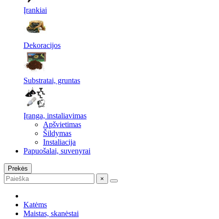
Įrankiai
Dekoracijos
Substratai, gruntas
Įranga, instaliavimas
Apšvietimas
Šildymas
Instaliacija
Papuošalai, suvenyrai
Prekės
×
Katėms
Maistas, skanėstai