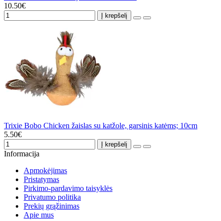
10.50€
Į krepšelį
Trixie Bobo Chicken žaislas su katžole, garsinis katėms; 10cm
5.50€
Į krepšelį
Informacija
Apmokėjimas
Pristatymas
Pirkimo-pardavimo taisyklės
Privatumo politika
Prekių grąžinimas
Apie mus