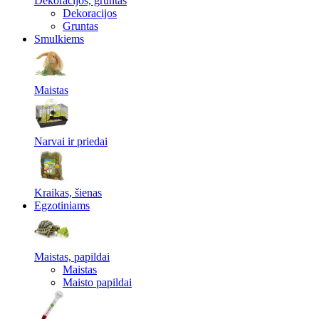
Dekoracijos, gruntas
Dekoracijos
Gruntas
Smulkiems
Maistas
Narvai ir priedai
Kraikas, šienas
Egzotiniams
Maistas, papildai
Maistas
Maisto papildai