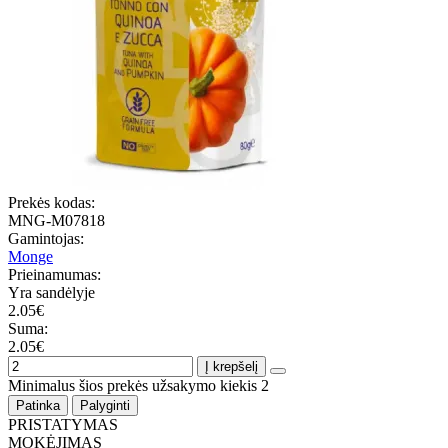
Prekės kodas:
MNG-M07818
Gamintojas:
Monge
Prieinamumas:
Yra sandėlyje
2.05€
Suma:
2.05€
Į krepšelį
Minimalus šios prekės užsakymo kiekis 2
Patinka
Palyginti
PRISTATYMAS
MOKĖJIMAS