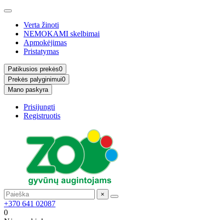
Verta žinoti
NEMOKAMI skelbimai
Apmokėjimas
Pristatymas
Patikusios prekės
0
Prekės palyginimui
0
Mano paskyra
Prisijungti
Registruotis
×
+370 641 02087
0