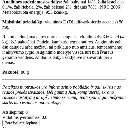
Analitinės sudedamosios dalys:
žali baltymai 14%, žalia ląsteliena
0,1%, žali riebalai 2%, žali pelenai 2%, drėgnis 78%, (NRC 2006)
Metabolizuota energija: 953 kcal/kg.
Maistiniai priedai/kg:
vitaminas E (DL alfa-tokoferilo acetatas) 50
mg.
Rekomenduojama paros norma suaugusiai vidutinio dydžio katei (4
kg): 2-3 paketėliai. Patiekti kambario temperatūros. Augintinis gali
ėsti daugiau arba mažiau, tai priklauso nuo amžiaus, temperamento
ir aktyvumo lygio. Augintinio indelyje visada turi būti švaraus
geriamo vandens. Atidarius laikyti šaldytuve ir suvartoti per 2
dienas.
Pakuotė:
80 g
Pateiktos nuotraukos yra informacinio pobūdžio ir gali skirtis nuo
realios prekės išvaizdos. Dėl galimų Jūsų kompiuterio, ekrano
raiškos nustatymų ar apšvietimo skirtumų, reali spalva gali nežymiai
skirtis nuo esančios nuotraukoje.
Atsiliepimų: 0
Vidutinis įvertinimas: 0.0
Parašyti atsiliepimą