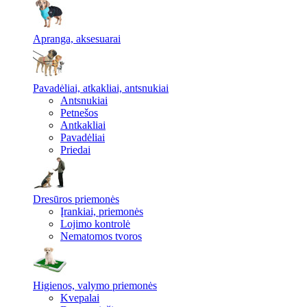
Apranga, aksesuarai
Pavadėliai, atkakliai, antsnukiai
Antsnukiai
Petnešos
Antkakliai
Pavadėliai
Priedai
Dresūros priemonės
Įrankiai, priemonės
Lojimo kontrolė
Nematomos tvoros
Higienos, valymo priemonės
Kvepalai