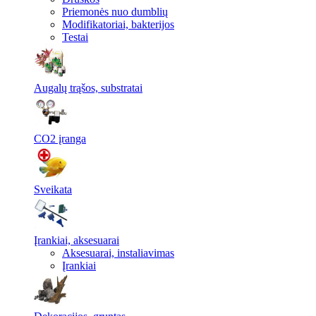
Priemonės nuo dumblių
Modifikatoriai, bakterijos
Testai
Augalų trąšos, substratai
CO2 įranga
Sveikata
Įrankiai, aksesuarai
Aksesuarai, instaliavimas
Įrankiai