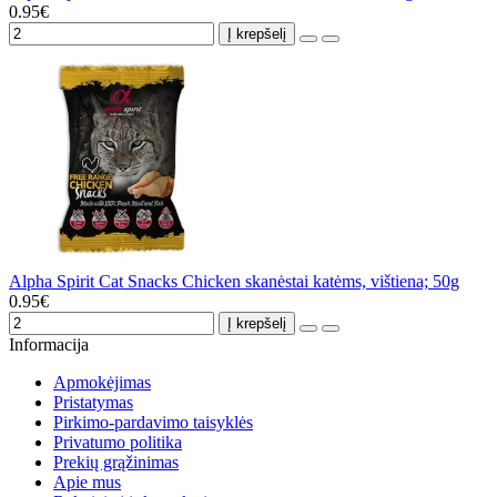
0.95€
Į krepšelį
Alpha Spirit Cat Snacks Chicken skanėstai katėms, vištiena; 50g
0.95€
Į krepšelį
Informacija
Apmokėjimas
Pristatymas
Pirkimo-pardavimo taisyklės
Privatumo politika
Prekių grąžinimas
Apie mus