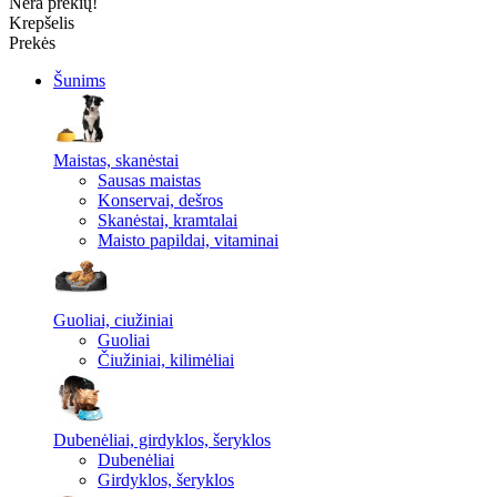
Nėra prekių!
Krepšelis
Prekės
Šunims
Maistas, skanėstai
Sausas maistas
Konservai, dešros
Skanėstai, kramtalai
Maisto papildai, vitaminai
Guoliai, ciužiniai
Guoliai
Čiužiniai, kilimėliai
Dubenėliai, girdyklos, šeryklos
Dubenėliai
Girdyklos, šeryklos