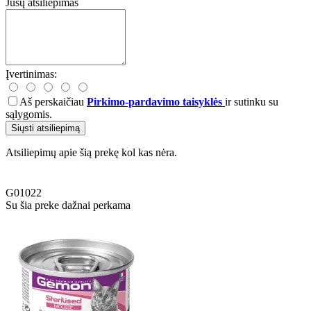
Jūsų atsiliepimas
Įvertinimas:
Aš perskaičiau
Pirkimo-pardavimo taisyklės
ir sutinku su
sąlygomis.
Siųsti atsiliepimą
Atsiliepimų apie šią prekę kol kas nėra.
G01022
Su šia preke dažnai perkama