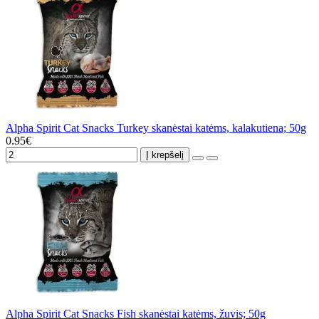
Alpha Spirit Cat Snacks Turkey skanėstai katėms, kalakutiena; 50g
0.95€
Į krepšelį
Alpha Spirit Cat Snacks Fish skanėstai katėms, žuvis; 50g