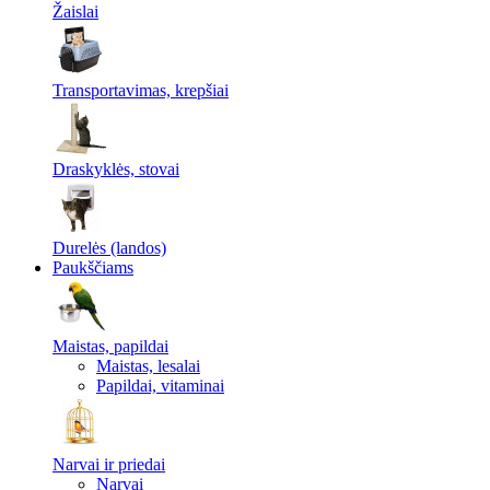
Žaislai
Transportavimas, krepšiai
Draskyklės, stovai
Durelės (landos)
Paukščiams
Maistas, papildai
Maistas, lesalai
Papildai, vitaminai
Narvai ir priedai
Narvai