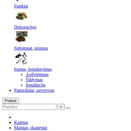
Įrankiai
Dekoracijos
Substratai, gruntas
Įranga, instaliavimas
Apšvietimas
Šildymas
Instaliacija
Papuošalai, suvenyrai
Prekės
×
Katėms
Maistas, skanėstai