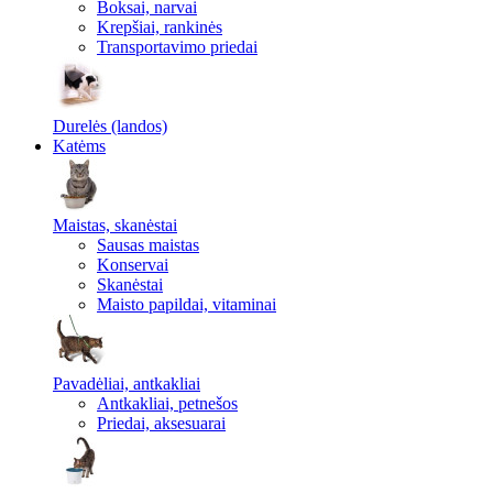
Boksai, narvai
Krepšiai, rankinės
Transportavimo priedai
Durelės (landos)
Katėms
Maistas, skanėstai
Sausas maistas
Konservai
Skanėstai
Maisto papildai, vitaminai
Pavadėliai, antkakliai
Antkakliai, petnešos
Priedai, aksesuarai