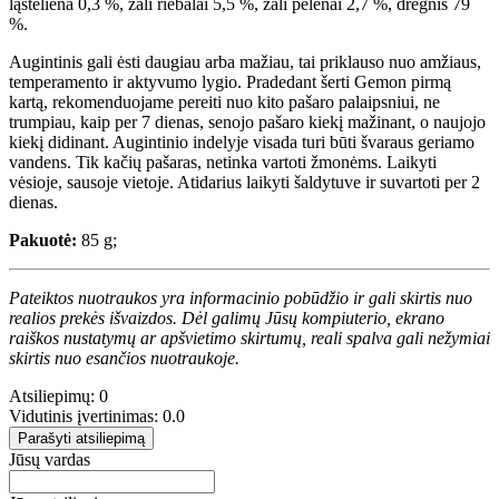
ląsteliena 0,3 %, žali riebalai 5,5 %, žali pelenai 2,7 %, drėgnis 79
%.
Augintinis gali ėsti daugiau arba mažiau, tai priklauso nuo amžiaus,
temperamento ir aktyvumo lygio. Pradedant šerti Gemon pirmą
kartą, rekomenduojame pereiti nuo kito pašaro palaipsniui, ne
trumpiau, kaip per 7 dienas, senojo pašaro kiekį mažinant, o naujojo
kiekį didinant. Augintinio indelyje visada turi būti švaraus geriamo
vandens. Tik kačių pašaras, netinka vartoti žmonėms. Laikyti
vėsioje, sausoje vietoje. Atidarius laikyti šaldytuve ir suvartoti per 2
dienas.
Pakuotė:
85 g;
Pateiktos nuotraukos yra informacinio pobūdžio ir gali skirtis nuo
realios prekės išvaizdos. Dėl galimų Jūsų kompiuterio, ekrano
raiškos nustatymų ar apšvietimo skirtumų, reali spalva gali nežymiai
skirtis nuo esančios nuotraukoje.
Atsiliepimų: 0
Vidutinis įvertinimas: 0.0
Parašyti atsiliepimą
Jūsų vardas