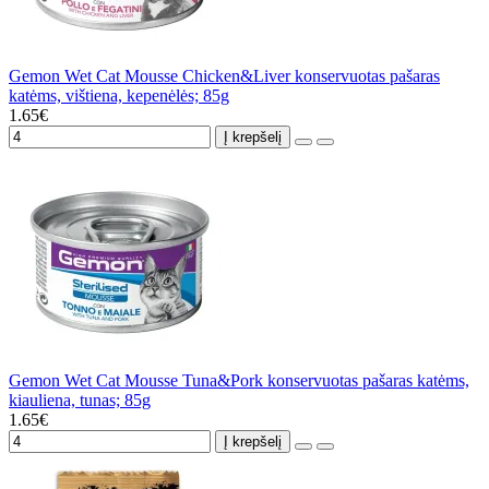
Gemon Wet Cat Mousse Chicken&Liver konservuotas pašaras
katėms, vištiena, kepenėlės; 85g
1.65€
Į krepšelį
Gemon Wet Cat Mousse Tuna&Pork konservuotas pašaras katėms,
kiauliena, tunas; 85g
1.65€
Į krepšelį