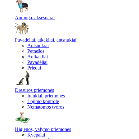
Apranga, aksesuarai
Pavadėliai, atkakliai, antsnukiai
Antsnukiai
Petnešos
Antkakliai
Pavadėliai
Priedai
Dresūros priemonės
Įrankiai, priemonės
Lojimo kontrolė
Nematomos tvoros
Higienos, valymo priemonės
Kvepalai