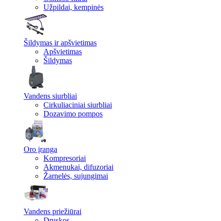
Užpildai, kempinės
Šildymas ir apšvietimas
Apšvietimas
Šildymas
Vandens siurbliai
Cirkuliaciniai siurbliai
Dozavimo pompos
Oro įranga
Kompresoriai
Akmenukai, difuzoriai
Žarnelės, sujungimai
Vandens priežiūrai
Druskos