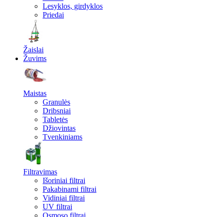
Lesyklos, girdyklos
Priedai
Žaislai
Žuvims
Maistas
Granulės
Dribsniai
Tabletės
Džiovintas
Tvenkiniams
Filtravimas
Išoriniai filtrai
Pakabinami filtrai
Vidiniai filtrai
UV filtrai
Osmoso filtrai