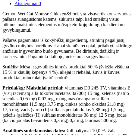
Atsiliepimai
0
Gemon Wet Cat Mousse Chicken&Pork yra visavertis konservuotas
pašaras suaugusioms katėms, sukurtas taip, kad suteiktų visus
būtinus maistinius elementus mūsų keturkojų draugų kasdieniam
gyvybingumui.
Pašaras pagamintas iš kokybiškų ingredientų, atrinktų pagal jūsų
gyvūno mitybos poreikius. Labai skanūs receptai, pritaikyti skirtingo
amžiaus ir gyvenimo būdo gyvūnams. Be dirbtinių dažiklių ir
konservantų. Pagaminta Italijoje, netestuota su gyvūnais.
Sudėtis:
Mėsa ir gyvulinės kilmės produktai 50 % (šviežia vištiena
15 % ir kiaulių kepenys 4 %), aliejai ir riebalai, žuvis ir žuvies
produktai, mineralai, įvairūs cukrūs.
Priedai/kg: Maistiniai priedai:
vitaminas D3 245 TV, vitaminas E
(visų racematų alfa-tokoferilacetatas 3a700i) 15 mg, selenas (natrio
selenitas 0,05 mg) 0,02 mg, manganas (mangano sulfato
monohidratas 11,5 mg) 3,75 mg, cinkas (cinko oksidas 21,8 mg)
17,5 mg, varis (vario (II) sulfatas pentahidratas 5,88 mg) 1,5 mg,
geležis (geležies (II) sulfatas monohidratas 38 mg) 12,5 mg, jodas
(kalcio jodatas bevandenis 0,3 mg) 0,2 mg, taurinas 500 mg.
Analitinės sudedamosios dalys:
žali baltymai 10,0 %, žalia