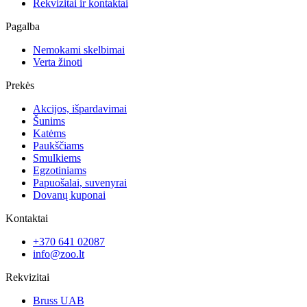
Rekvizitai ir kontaktai
Pagalba
Nemokami skelbimai
Verta žinoti
Prekės
Akcijos, išpardavimai
Šunims
Katėms
Paukščiams
Smulkiems
Egzotiniams
Papuošalai, suvenyrai
Dovanų kuponai
Kontaktai
+370 641 02087
info@zoo.lt
Rekvizitai
Bruss UAB