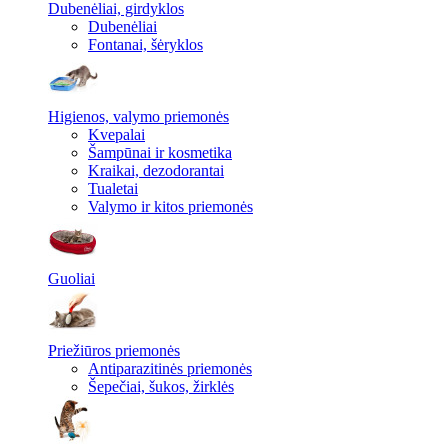
Dubenėliai, girdyklos
Dubenėliai
Fontanai, šėryklos
Higienos, valymo priemonės
Kvepalai
Šampūnai ir kosmetika
Kraikai, dezodorantai
Tualetai
Valymo ir kitos priemonės
Guoliai
Priežiūros priemonės
Antiparazitinės priemonės
Šepečiai, šukos, žirklės