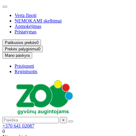
Verta žinoti
NEMOKAMI skelbimai
Apmokėjimas
Pristatymas
Patikusios prekės
0
Prekės palyginimui
0
Mano paskyra
Prisijungti
Registruotis
×
+370 641 02087
0