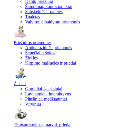
Dantų priežiūra
Šampūnai, kondicionieriai
Sauskelnės ir palutės
Tualetas
Valymo, atbaidymo priemonės
Priežiūros priemonės
Antiparazitinės priemonės
Šepečiai ir šukos
Žirklės
Kirpimo mašinėlės ir priedai
Žaislai
Guminiai, lateksiniai
Lavinamieji, interaktyvūs
Pliušiniai, medžiaginiai
Virviniai
Transportavimas, narvai, priedai