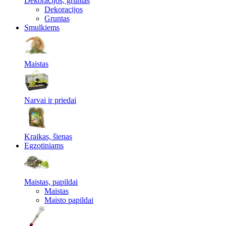
Dekoracijos, gruntas
Dekoracijos
Gruntas
Smulkiems
Maistas
Narvai ir priedai
Kraikas, šienas
Egzotiniams
Maistas, papildai
Maistas
Maisto papildai