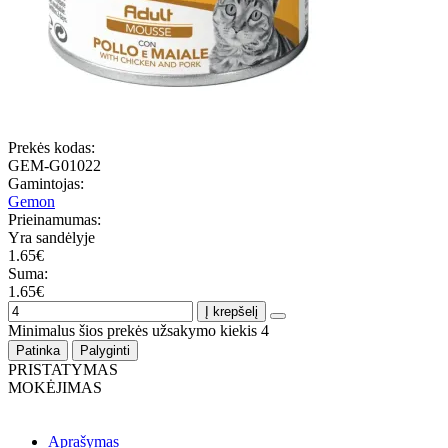
Prekės kodas:
GEM-G01022
Gamintojas:
Gemon
Prieinamumas:
Yra sandėlyje
1.65€
Suma:
1.65€
Į krepšelį
Minimalus šios prekės užsakymo kiekis 4
Patinka
Palyginti
PRISTATYMAS
MOKĖJIMAS
Aprašymas