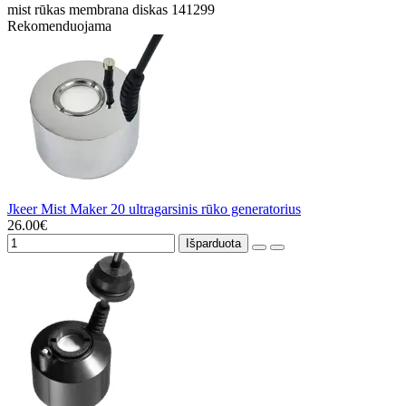
mist
rūkas
membrana
diskas
141299
Rekomenduojama
Jkeer Mist Maker 20 ultragarsinis rūko generatorius
26.00€
Išparduota