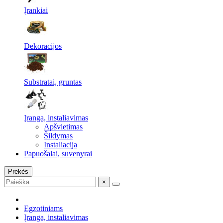
Įrankiai
Dekoracijos
Substratai, gruntas
Įranga, instaliavimas
Apšvietimas
Šildymas
Instaliacija
Papuošalai, suvenyrai
Prekės
×
Egzotiniams
Įranga, instaliavimas