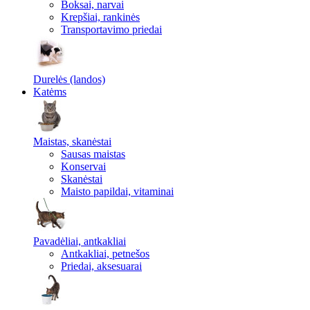
Boksai, narvai
Krepšiai, rankinės
Transportavimo priedai
Durelės (landos)
Katėms
Maistas, skanėstai
Sausas maistas
Konservai
Skanėstai
Maisto papildai, vitaminai
Pavadėliai, antkakliai
Antkakliai, petnešos
Priedai, aksesuarai