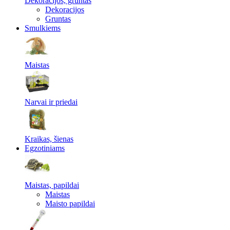
Dekoracijos, gruntas
Dekoracijos
Gruntas
Smulkiems
Maistas
Narvai ir priedai
Kraikas, šienas
Egzotiniams
Maistas, papildai
Maistas
Maisto papildai