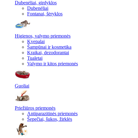
Dubenėliai, girdyklos
Dubenėliai
Fontanai, šėryklos
Higienos, valymo priemonės
Kvepalai
Šampūnai ir kosmetika
Kraikai, dezodorantai
Tualetai
Valymo ir kitos priemonės
Guoliai
Priežiūros priemonės
Antiparazitinės priemonės
Šepečiai, šukos, žirklės