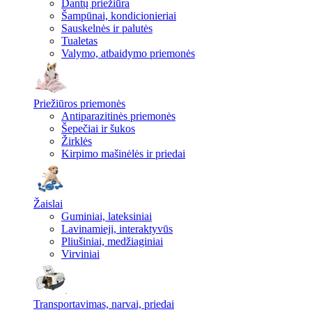
Dantų priežiūra
Šampūnai, kondicionieriai
Sauskelnės ir palutės
Tualetas
Valymo, atbaidymo priemonės
Priežiūros priemonės
Antiparazitinės priemonės
Šepečiai ir šukos
Žirklės
Kirpimo mašinėlės ir priedai
Žaislai
Guminiai, lateksiniai
Lavinamieji, interaktyvūs
Pliušiniai, medžiaginiai
Virviniai
Transportavimas, narvai, priedai