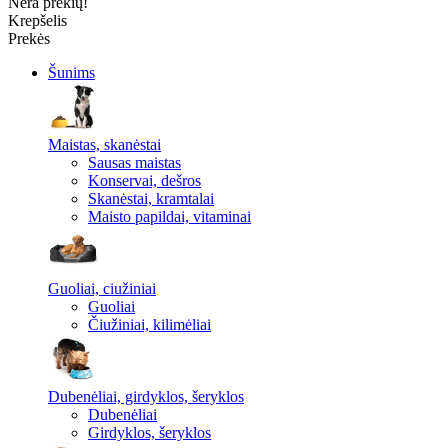
Nėra prekių!
Krepšelis
Prekės
Šunims
Maistas, skanėstai
Sausas maistas
Konservai, dešros
Skanėstai, kramtalai
Maisto papildai, vitaminai
Guoliai, ciužiniai
Guoliai
Čiužiniai, kilimėliai
Dubenėliai, girdyklos, šeryklos
Dubenėliai
Girdyklos, šeryklos