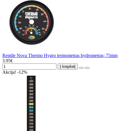
Reptile Nova Thermo Hygro termometras hydrometras; 75mm
3.95€
Į krepšelį
Akcija! -12%