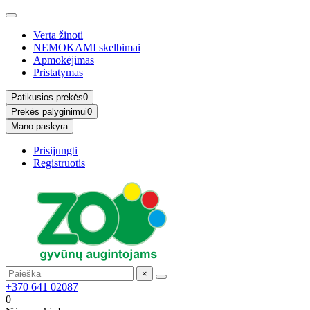
Verta žinoti
NEMOKAMI skelbimai
Apmokėjimas
Pristatymas
Patikusios prekės
0
Prekės palyginimui
0
Mano paskyra
Prisijungti
Registruotis
×
+370 641 02087
0