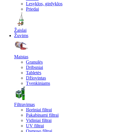
Lesyklos, girdyklos
Priedai
Žaislai
Žuvims
Maistas
Granulės
Dribsniai
Tabletės
Džiovintas
Tvenkiniams
Filtravimas
Išoriniai filtrai
Pakabinami filtrai
Vidiniai filtrai
UV filtrai
Osmoso filtrai