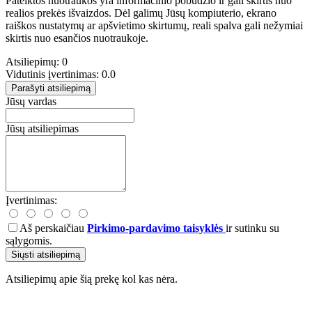
Pateiktos nuotraukos yra informacinio pobūdžio ir gali skirtis nuo
realios prekės išvaizdos. Dėl galimų Jūsų kompiuterio, ekrano
raiškos nustatymų ar apšvietimo skirtumų, reali spalva gali nežymiai
skirtis nuo esančios nuotraukoje.
Atsiliepimų: 0
Vidutinis įvertinimas: 0.0
Parašyti atsiliepimą
Jūsų vardas
Jūsų atsiliepimas
Įvertinimas:
Aš perskaičiau
Pirkimo-pardavimo taisyklės
ir sutinku su
sąlygomis.
Siųsti atsiliepimą
Atsiliepimų apie šią prekę kol kas nėra.