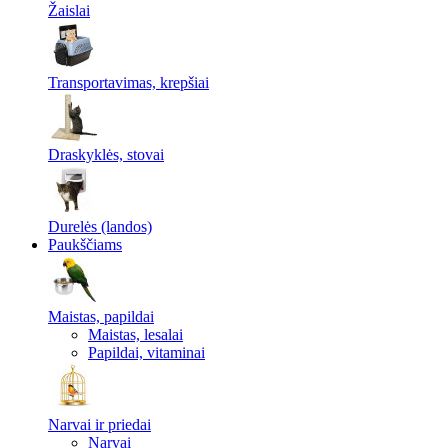
Žaislai
Transportavimas, krepšiai
Draskyklės, stovai
Durelės (landos)
Paukščiams
Maistas, papildai
Maistas, lesalai
Papildai, vitaminai
Narvai ir priedai
Narvai