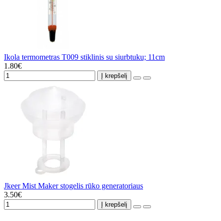
Ikola termometras T009 stiklinis su siurbtuku; 11cm
1.80€
Į krepšelį
Jkeer Mist Maker stogelis rūko generatoriaus
3.50€
Į krepšelį