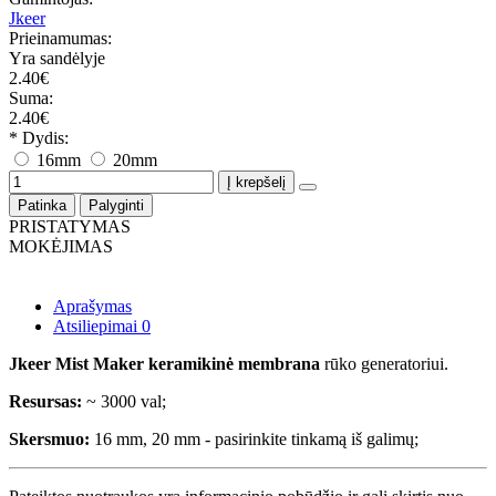
Jkeer
Prieinamumas:
Yra sandėlyje
2.40€
Suma:
2.40€
* Dydis:
16mm
20mm
Į krepšelį
Patinka
Palyginti
PRISTATYMAS
MOKĖJIMAS
Aprašymas
Atsiliepimai
0
Jkeer Mist Maker keramikinė membrana
rūko generatoriui.
Resursas:
~ 3000 val;
Skersmuo:
16 mm, 20 mm - pasirinkite tinkamą iš galimų;