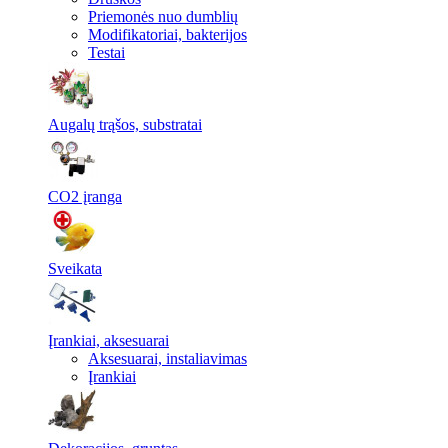
Priemonės nuo dumblių
Modifikatoriai, bakterijos
Testai
Augalų trąšos, substratai
CO2 įranga
Sveikata
Įrankiai, aksesuarai
Aksesuarai, instaliavimas
Įrankiai