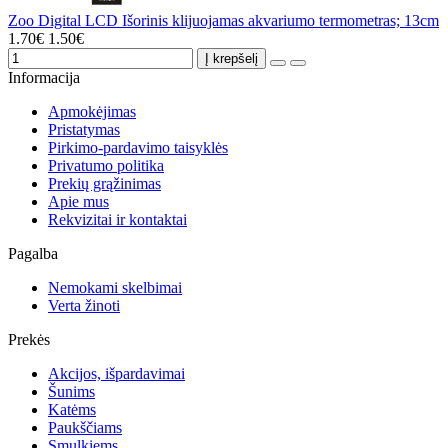
Zoo Digital LCD Išorinis klijuojamas akvariumo termometras; 13cm
1.70€
1.50€
Į krepšelį
Informacija
Apmokėjimas
Pristatymas
Pirkimo-pardavimo taisyklės
Privatumo politika
Prekių grąžinimas
Apie mus
Rekvizitai ir kontaktai
Pagalba
Nemokami skelbimai
Verta žinoti
Prekės
Akcijos, išpardavimai
Šunims
Katėms
Paukščiams
Smulkiems