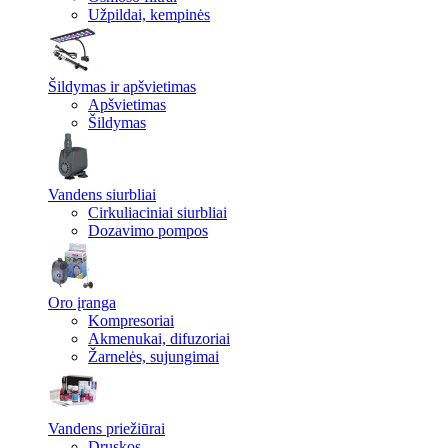
Užpildai, kempinės
Šildymas ir apšvietimas
Apšvietimas
Šildymas
Vandens siurbliai
Cirkuliaciniai siurbliai
Dozavimo pompos
Oro įranga
Kompresoriai
Akmenukai, difuzoriai
Žarnelės, sujungimai
Vandens priežiūrai
Druskos