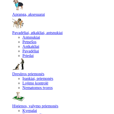
Apranga, aksesuarai
Pavadėliai, atkakliai, antsnukiai
Antsnukiai
Petnešos
Antkakliai
Pavadėliai
Priedai
Dresūros priemonės
Įrankiai, priemonės
Lojimo kontrolė
Nematomos tvoros
Higienos, valymo priemonės
Kvepalai