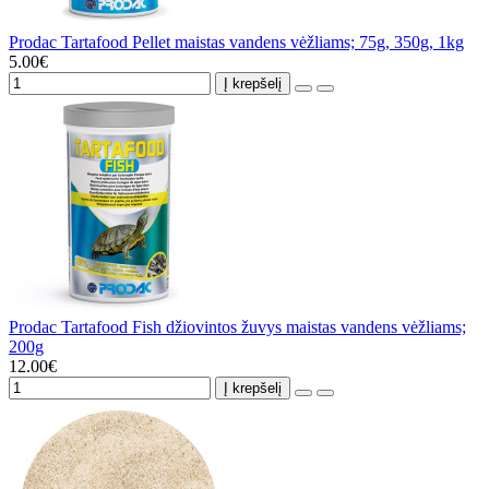
Prodac Tartafood Pellet maistas vandens vėžliams; 75g, 350g, 1kg
5.00€
Į krepšelį
Prodac Tartafood Fish džiovintos žuvys maistas vandens vėžliams;
200g
12.00€
Į krepšelį