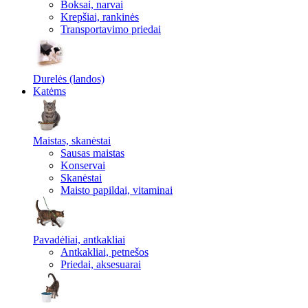
Boksai, narvai
Krepšiai, rankinės
Transportavimo priedai
Durelės (landos)
Katėms
Maistas, skanėstai
Sausas maistas
Konservai
Skanėstai
Maisto papildai, vitaminai
Pavadėliai, antkakliai
Antkakliai, petnešos
Priedai, aksesuarai