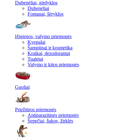
Dubenėliai, girdyklos
Dubenėliai
Fontanai, šėryklos
Higienos, valymo priemonės
Kvepalai
Šampūnai ir kosmetika
Kraikai, dezodorantai
Tualetai
Valymo ir kitos priemonės
Guoliai
Priežiūros priemonės
Antiparazitinės priemonės
Šepečiai, šukos, žirklės