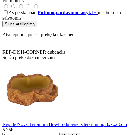
Įvertinimas:
Aš perskaičiau
Pirkimo-pardavimo taisyklės
ir sutinku su
sąlygomis.
Siųsti atsiliepimą
Atsiliepimų apie šią prekę kol kas nėra.
REP-DISH-CORNER
dubenėlis
Su šia preke dažnai perkama
Reptile Nova Terrarium Bowl S dubenėlis terariumui; 8x7x2.6cm
5.35€