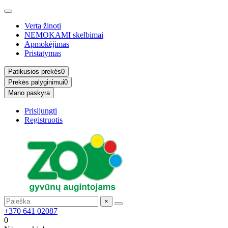
Verta žinoti
NEMOKAMI skelbimai
Apmokėjimas
Pristatymas
Patikusios prekės
0
Prekės palyginimui
0
Mano paskyra
Prisijungti
Registruotis
×
+370 641 02087
0