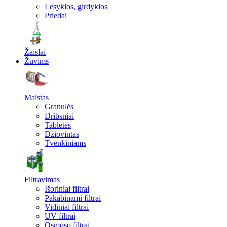
Lesyklos, girdyklos
Priedai
Žaislai
Žuvims
Maistas
Granulės
Dribsniai
Tabletės
Džiovintas
Tvenkiniams
Filtravimas
Išoriniai filtrai
Pakabinami filtrai
Vidiniai filtrai
UV filtrai
Osmoso filtrai