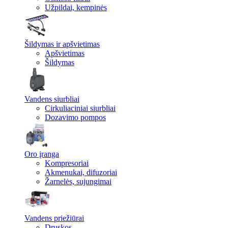
Užpildai, kempinės
Šildymas ir apšvietimas
Apšvietimas
Šildymas
Vandens siurbliai
Cirkuliaciniai siurbliai
Dozavimo pompos
Oro įranga
Kompresoriai
Akmenukai, difuzoriai
Žarnelės, sujungimai
Vandens priežiūrai
Druskos