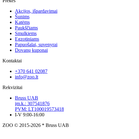
Prekės
Akcijos, išpardavimai
Šunims
Katėms
Paukščiams
Smulkiems
Egzotiniams
Papuošalai, suvenyrai
Dovanų kuponai
Kontaktai
+370 641 02087
info@zoo.lt
Rekvizitai
Bruss UAB
įm.k.: 307541876
PVM: LT100019573418
I-V 9:00-16:00
ZOO © 2015-2026 * Bruss UAB