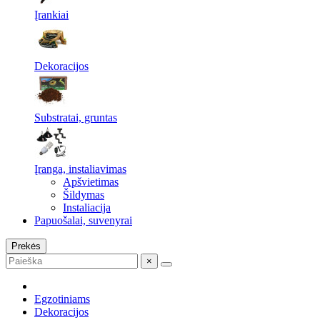
Įrankiai
Dekoracijos
Substratai, gruntas
Įranga, instaliavimas
Apšvietimas
Šildymas
Instaliacija
Papuošalai, suvenyrai
Prekės
×
Egzotiniams
Dekoracijos