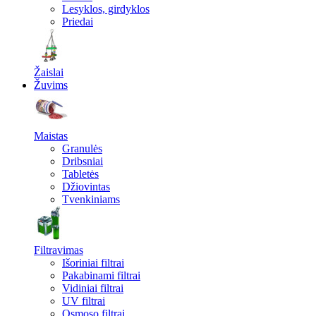
Lesyklos, girdyklos
Priedai
Žaislai
Žuvims
Maistas
Granulės
Dribsniai
Tabletės
Džiovintas
Tvenkiniams
Filtravimas
Išoriniai filtrai
Pakabinami filtrai
Vidiniai filtrai
UV filtrai
Osmoso filtrai