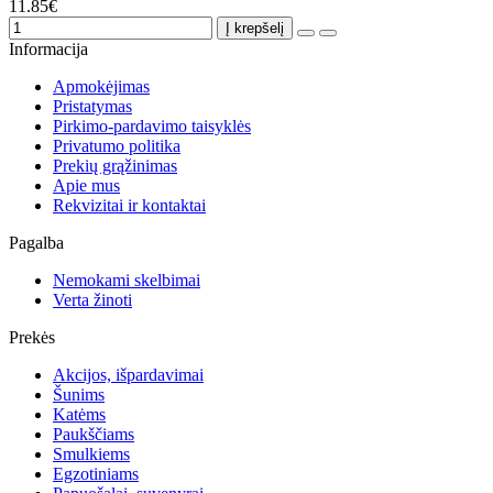
11.85€
Į krepšelį
Informacija
Apmokėjimas
Pristatymas
Pirkimo-pardavimo taisyklės
Privatumo politika
Prekių grąžinimas
Apie mus
Rekvizitai ir kontaktai
Pagalba
Nemokami skelbimai
Verta žinoti
Prekės
Akcijos, išpardavimai
Šunims
Katėms
Paukščiams
Smulkiems
Egzotiniams