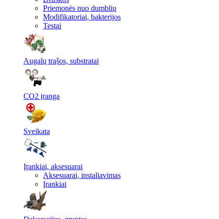
Priemonės nuo dumblių
Modifikatoriai, bakterijos
Testai
Augalų trąšos, substratai
CO2 įranga
Sveikata
Įrankiai, aksesuarai
Aksesuarai, instaliavimas
Įrankiai