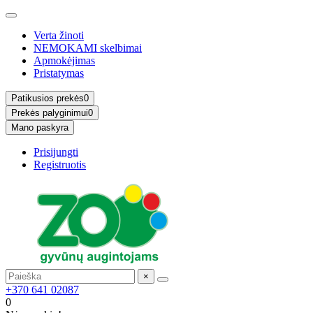
Verta žinoti
NEMOKAMI skelbimai
Apmokėjimas
Pristatymas
Patikusios prekės
0
Prekės palyginimui
0
Mano paskyra
Prisijungti
Registruotis
×
+370 641 02087
0