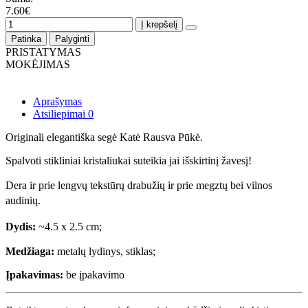
7.60€
Į krepšelį
Patinka
Palyginti
PRISTATYMAS
MOKĖJIMAS
Aprašymas
Atsiliepimai
0
Originali elegantiška segė Katė Rausva Pūkė.
Spalvoti stikliniai kristaliukai suteikia jai išskirtinį žavesį!
Dera ir prie lengvų tekstūrų drabužių ir prie megztų bei vilnos
audinių.
Dydis:
~4.5 x 2.5 cm;
Medžiaga:
metalų lydinys, stiklas;
Įpakavimas:
be įpakavimo