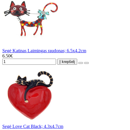
Segė Katinas Laimingas raudonas; 6.5x4.2cm
6.50€
Į krepšelį
Segė Love Cat Black; 4.3x4.7cm