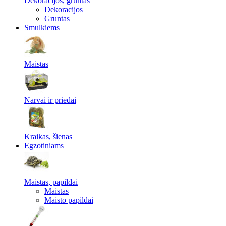
Dekoracijos, gruntas
Dekoracijos
Gruntas
Smulkiems
Maistas
Narvai ir priedai
Kraikas, šienas
Egzotiniams
Maistas, papildai
Maistas
Maisto papildai