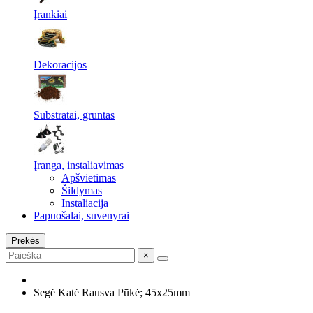
Įrankiai
Dekoracijos
Substratai, gruntas
Įranga, instaliavimas
Apšvietimas
Šildymas
Instaliacija
Papuošalai, suvenyrai
Prekės
×
Segė Katė Rausva Pūkė; 45x25mm