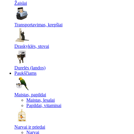
Žaislai
Transportavimas, krepšiai
Draskyklės, stovai
Durelės (landos)
Paukščiams
Maistas, papildai
Maistas, lesalai
Papildai, vitaminai
Narvai ir priedai
Narvai