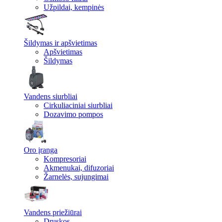
Užpildai, kempinės
Šildymas ir apšvietimas
Apšvietimas
Šildymas
Vandens siurbliai
Cirkuliaciniai siurbliai
Dozavimo pompos
Oro įranga
Kompresoriai
Akmenukai, difuzoriai
Žarnelės, sujungimai
Vandens priežiūrai
Druskos