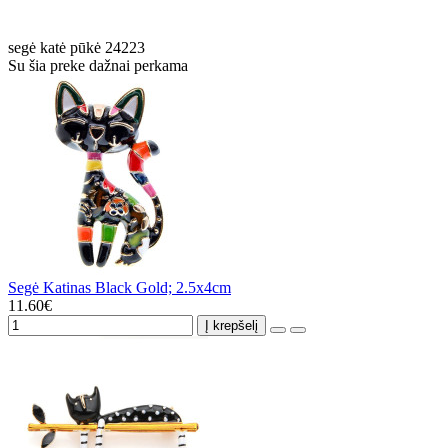
segė
katė
pūkė
24223
Su šia preke dažnai perkama
Segė Katinas Black Gold; 2.5x4cm
11.60€
Į krepšelį