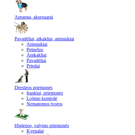
Apranga, aksesuarai
Pavadėliai, atkakliai, antsnukiai
Antsnukiai
Petnešos
Antkakliai
Pavadėliai
Priedai
Dresūros priemonės
Įrankiai, priemonės
Lojimo kontrolė
Nematomos tvoros
Higienos, valymo priemonės
Kvepalai