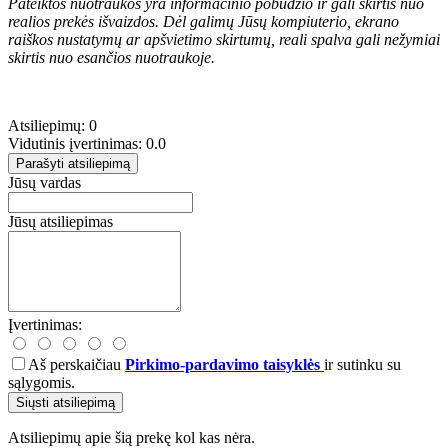
Pateiktos nuotraukos yra informacinio pobūdžio ir gali skirtis nuo
realios prekės išvaizdos. Dėl galimų Jūsų kompiuterio, ekrano
raiškos nustatymų ar apšvietimo skirtumų, reali spalva gali nežymiai
skirtis nuo esančios nuotraukoje.
Atsiliepimų: 0
Vidutinis įvertinimas: 0.0
Parašyti atsiliepimą
Jūsų vardas
Jūsų atsiliepimas
Įvertinimas:
Aš perskaičiau
Pirkimo-pardavimo taisyklės
ir sutinku su
sąlygomis.
Siųsti atsiliepimą
Atsiliepimų apie šią prekę kol kas nėra.