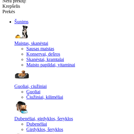
Nėra prekių!
Krepšelis
Prekės
Šunims
Maistas, skanėstai
Sausas maistas
Konservai, dešros
Skanėstai, kramtalai
Maisto papildai, vitaminai
Guoliai, ciužiniai
Guoliai
Čiužiniai, kilimėliai
Dubenėliai, girdyklos, šeryklos
Dubenėliai
Girdyklos, šeryklos