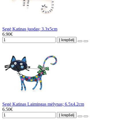
Segė Katinas juodas; 3.3x5cm
6.90€
Į krepšelį
Segė Katinas Laimingas mėlynas; 6.5x4.2cm
6.50€
Į krepšelį