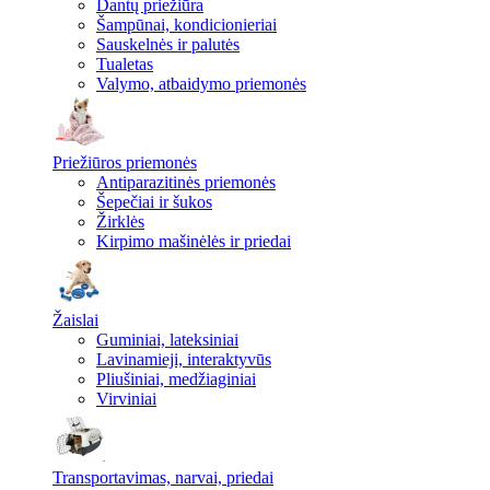
Dantų priežiūra
Šampūnai, kondicionieriai
Sauskelnės ir palutės
Tualetas
Valymo, atbaidymo priemonės
Priežiūros priemonės
Antiparazitinės priemonės
Šepečiai ir šukos
Žirklės
Kirpimo mašinėlės ir priedai
Žaislai
Guminiai, lateksiniai
Lavinamieji, interaktyvūs
Pliušiniai, medžiaginiai
Virviniai
Transportavimas, narvai, priedai