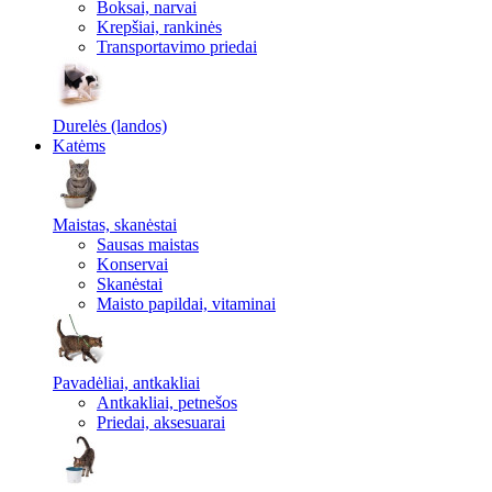
Boksai, narvai
Krepšiai, rankinės
Transportavimo priedai
Durelės (landos)
Katėms
Maistas, skanėstai
Sausas maistas
Konservai
Skanėstai
Maisto papildai, vitaminai
Pavadėliai, antkakliai
Antkakliai, petnešos
Priedai, aksesuarai