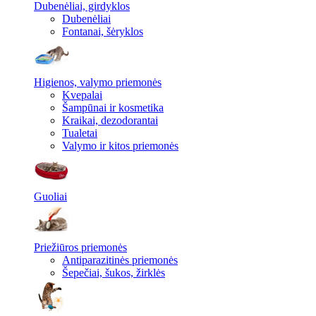
Dubenėliai, girdyklos
Dubenėliai
Fontanai, šėryklos
Higienos, valymo priemonės
Kvepalai
Šampūnai ir kosmetika
Kraikai, dezodorantai
Tualetai
Valymo ir kitos priemonės
Guoliai
Priežiūros priemonės
Antiparazitinės priemonės
Šepečiai, šukos, žirklės