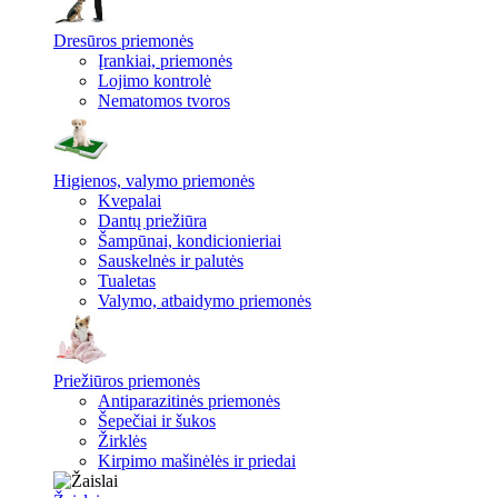
Dresūros priemonės
Įrankiai, priemonės
Lojimo kontrolė
Nematomos tvoros
Higienos, valymo priemonės
Kvepalai
Dantų priežiūra
Šampūnai, kondicionieriai
Sauskelnės ir palutės
Tualetas
Valymo, atbaidymo priemonės
Priežiūros priemonės
Antiparazitinės priemonės
Šepečiai ir šukos
Žirklės
Kirpimo mašinėlės ir priedai