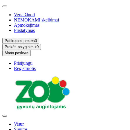
Verta žinoti
NEMOKAMI skelbimai
Apmokėjimas
Pristatymas
Patikusios prekės
0
Prekės palyginimui
0
Mano paskyra
Prisijungti
Registruotis
Visur
Šunims