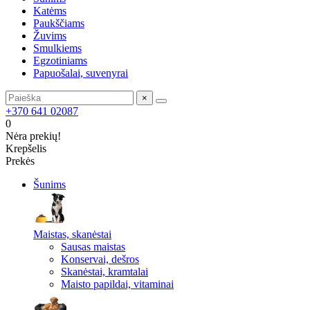
Katėms
Paukščiams
Žuvims
Smulkiems
Egzotiniams
Papuošalai, suvenyrai
×
+370 641 02087
0
Nėra prekių!
Krepšelis
Prekės
Šunims
Maistas, skanėstai
Sausas maistas
Konservai, dešros
Skanėstai, kramtalai
Maisto papildai, vitaminai