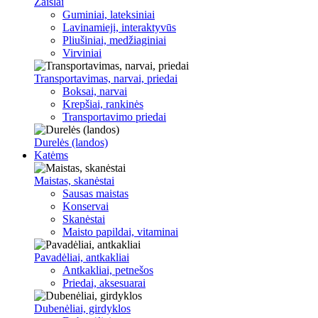
Žaislai
Guminiai, lateksiniai
Lavinamieji, interaktyvūs
Pliušiniai, medžiaginiai
Virviniai
Transportavimas, narvai, priedai
Boksai, narvai
Krepšiai, rankinės
Transportavimo priedai
Durelės (landos)
Katėms
Maistas, skanėstai
Sausas maistas
Konservai
Skanėstai
Maisto papildai, vitaminai
Pavadėliai, antkakliai
Antkakliai, petnešos
Priedai, aksesuarai
Dubenėliai, girdyklos