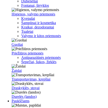
Dubenėliai
Fontanai, šėryklos
Higienos, valymo priemonės
Kvepalai
Šampūnai ir kosmetika
Kraikai, dezodorantai
Tualetai
Valymo ir kitos priemonės
Guoliai
Priežiūros priemonės
Antiparazitinės priemonės
Šepečiai, šukos, žirklės
Žaislai
Transportavimas, krepšiai
Draskyklės, stovai
Durelės (landos)
Paukščiams