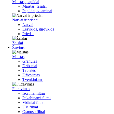
Maistas, papildai
Maistas, lesalai
Papildai, vitaminai
Narvai ir priedai
Narvai
Lesyklos, girdyklos
Priedai
Žaislai
Žuvims
Maistas
Granulės
Dribsniai
Tabletės
Džiovintas
Tvenkiniams
Filtravimas
Išoriniai filtrai
Pakabinami filtrai
Vidiniai filtrai
UV filtrai
Osmoso filtrai