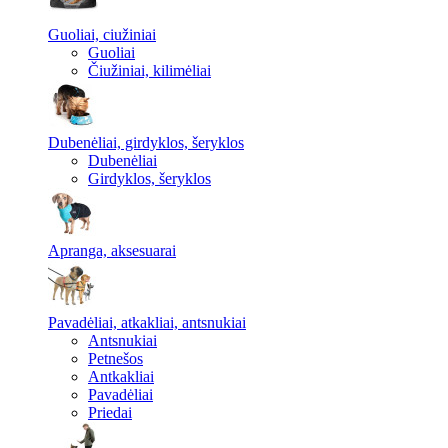
Guoliai, ciužiniai
Guoliai
Čiužiniai, kilimėliai
Dubenėliai, girdyklos, šeryklos
Dubenėliai
Girdyklos, šeryklos
Apranga, aksesuarai
Pavadėliai, atkakliai, antsnukiai
Antsnukiai
Petnešos
Antkakliai
Pavadėliai
Priedai