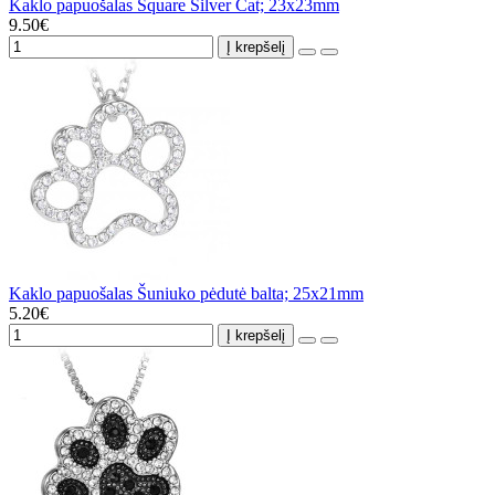
Kaklo papuošalas Square Silver Cat; 23x23mm
9.50€
Į krepšelį
Kaklo papuošalas Šuniuko pėdutė balta; 25x21mm
5.20€
Į krepšelį