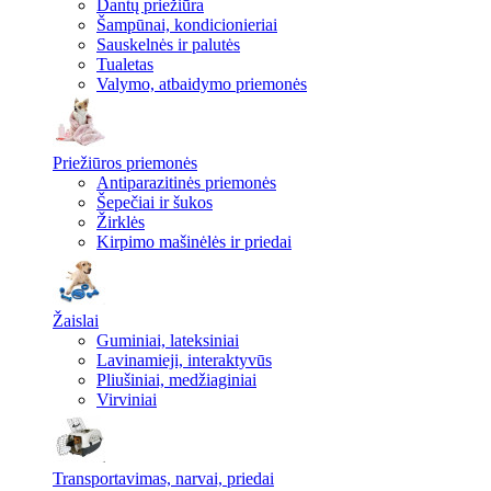
Dantų priežiūra
Šampūnai, kondicionieriai
Sauskelnės ir palutės
Tualetas
Valymo, atbaidymo priemonės
Priežiūros priemonės
Antiparazitinės priemonės
Šepečiai ir šukos
Žirklės
Kirpimo mašinėlės ir priedai
Žaislai
Guminiai, lateksiniai
Lavinamieji, interaktyvūs
Pliušiniai, medžiaginiai
Virviniai
Transportavimas, narvai, priedai