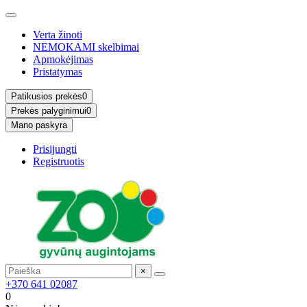
Verta žinoti
NEMOKAMI skelbimai
Apmokėjimas
Pristatymas
Patikusios prekės
0
Prekės palyginimui
0
Mano paskyra
Prisijungti
Registruotis
×
+370 641 02087
0