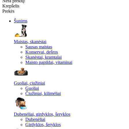
Nėra prekių!
Krepšelis
Prekės
Šunims
Maistas, skanėstai
Sausas maistas
Konservai, dešros
Skanėstai, kramtalai
Maisto papildai, vitaminai
Guoliai, ciužiniai
Guoliai
Čiužiniai, kilimėliai
Dubenėliai, girdyklos, šeryklos
Dubenėliai
Girdyklos, šeryklos