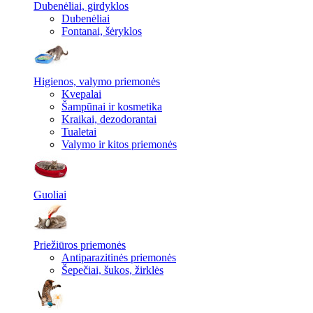
Dubenėliai, girdyklos
Dubenėliai
Fontanai, šėryklos
Higienos, valymo priemonės
Kvepalai
Šampūnai ir kosmetika
Kraikai, dezodorantai
Tualetai
Valymo ir kitos priemonės
Guoliai
Priežiūros priemonės
Antiparazitinės priemonės
Šepečiai, šukos, žirklės