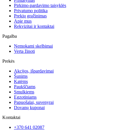
Pristatymas
Pirkimo-pardavimo taisyklės
Privatumo politika
Prekių grąžinimas
Apie mus
Rekvizitai ir kontaktai
Pagalba
Nemokami skelbimai
Verta žinoti
Prekės
Akcijos, išpardavimai
Šunims
Katėms
Paukščiams
Smulkiems
Egzotiniams
Papuošalai, suvenyrai
Dovanų kuponai
Kontaktai
+370 641 02087