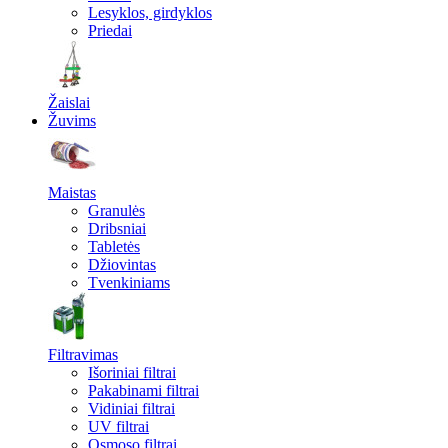
Lesyklos, girdyklos
Priedai
Žaislai
Žuvims
Maistas
Granulės
Dribsniai
Tabletės
Džiovintas
Tvenkiniams
Filtravimas
Išoriniai filtrai
Pakabinami filtrai
Vidiniai filtrai
UV filtrai
Osmoso filtrai