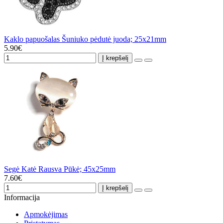
Kaklo papuošalas Šuniuko pėdutė juoda; 25x21mm
5.90€
Į krepšelį
Segė Katė Rausva Pūkė; 45x25mm
7.60€
Į krepšelį
Informacija
Apmokėjimas