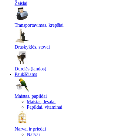
Žaislai
Transportavimas, krepšiai
Draskyklės, stovai
Durelės (landos)
Paukščiams
Maistas, papildai
Maistas, lesalai
Papildai, vitaminai
Narvai ir priedai
Narvai