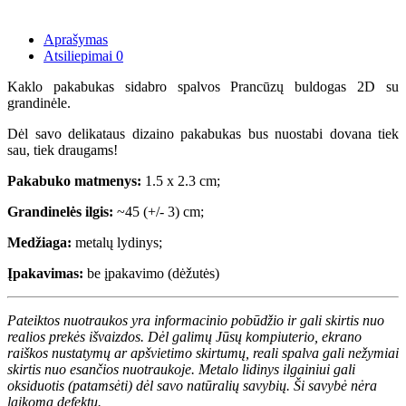
Aprašymas
Atsiliepimai
0
Kaklo pakabukas sidabro spalvos Prancūzų buldogas 2D su
grandinėle.
Dėl savo delikataus dizaino pakabukas bus nuostabi dovana tiek
sau, tiek draugams!
Pakabuko matmenys:
1.5 x 2.3 cm;
Grandinelės ilgis:
~45 (+/- 3) cm;
Medžiaga:
metalų lydinys;
Įpakavimas:
be įpakavimo (dėžutės)
Pateiktos nuotraukos yra informacinio pobūdžio ir gali skirtis nuo
realios prekės išvaizdos. Dėl galimų Jūsų kompiuterio, ekrano
raiškos nustatymų ar apšvietimo skirtumų, reali spalva gali nežymiai
skirtis nuo esančios nuotraukoje. Metalo lidinys ilgainiui gali
oksiduotis (patamsėti) dėl savo natūralių savybių. Ši savybė nėra
laikoma defektu.