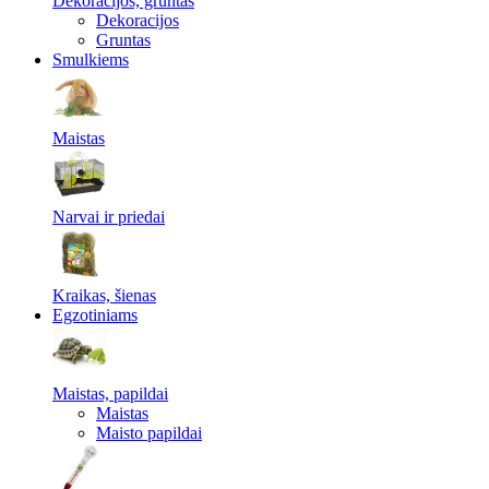
Dekoracijos, gruntas
Dekoracijos
Gruntas
Smulkiems
Maistas
Narvai ir priedai
Kraikas, šienas
Egzotiniams
Maistas, papildai
Maistas
Maisto papildai