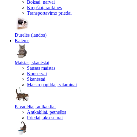
Boksai, narvai
Krepšiai, rankinės
Transportavimo priedai
Durelės (landos)
Katėms
Maistas, skanėstai
Sausas maistas
Konservai
Skanėstai
Maisto papildai, vitaminai
Pavadėliai, antkakliai
Antkakliai, petnešos
Priedai, aksesuarai