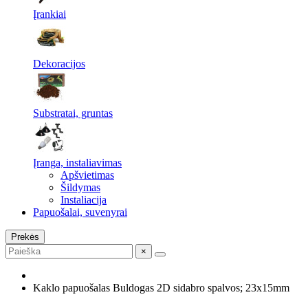
Įrankiai
Dekoracijos
Substratai, gruntas
Įranga, instaliavimas
Apšvietimas
Šildymas
Instaliacija
Papuošalai, suvenyrai
Prekės
×
Kaklo papuošalas Buldogas 2D sidabro spalvos; 23x15mm