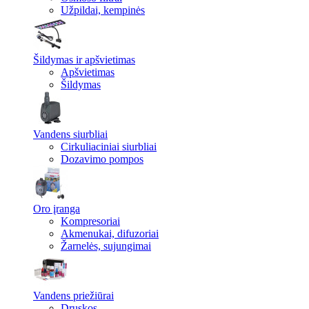
Užpildai, kempinės
Šildymas ir apšvietimas
Apšvietimas
Šildymas
Vandens siurbliai
Cirkuliaciniai siurbliai
Dozavimo pompos
Oro įranga
Kompresoriai
Akmenukai, difuzoriai
Žarnelės, sujungimai
Vandens priežiūrai
Druskos