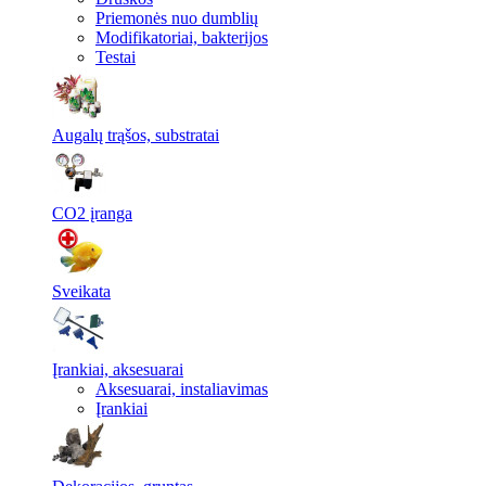
Priemonės nuo dumblių
Modifikatoriai, bakterijos
Testai
Augalų trąšos, substratai
CO2 įranga
Sveikata
Įrankiai, aksesuarai
Aksesuarai, instaliavimas
Įrankiai