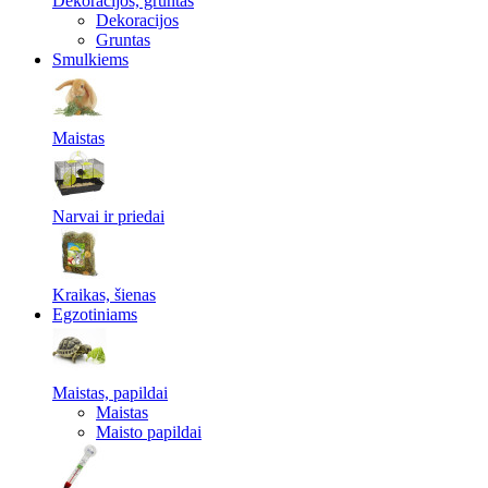
Dekoracijos, gruntas
Dekoracijos
Gruntas
Smulkiems
Maistas
Narvai ir priedai
Kraikas, šienas
Egzotiniams
Maistas, papildai
Maistas
Maisto papildai