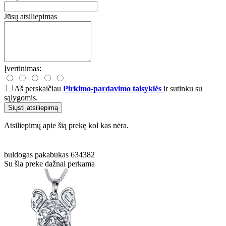
Jūsų atsiliepimas
Įvertinimas:
Aš perskaičiau
Pirkimo-pardavimo taisyklės
ir sutinku su
sąlygomis.
Siųsti atsiliepimą
Atsiliepimų apie šią prekę kol kas nėra.
buldogas
pakabukas
634382
Su šia preke dažnai perkama