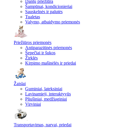
Dantų priežiūra
Šampūnai, kondicionieriai
Sauskelnės ir palutės
Tualetas
Valymo, atbaidymo priemonės
Priežiūros priemonės
Antiparazitinės priemonės
Šepečiai ir šukos
Žirklės
Kirpimo mašinėlės ir priedai
Žaislai
Guminiai, lateksiniai
Lavinamieji, interaktyvūs
Pliušiniai, medžiaginiai
Virviniai
Transportavimas, narvai, priedai