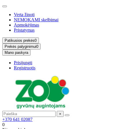
Verta žinoti
NEMOKAMI skelbimai
Apmokėjimas
Pristatymas
Patikusios prekės
0
Prekės palyginimui
0
Mano paskyra
Prisijungti
Registruotis
×
+370 641 02087
0