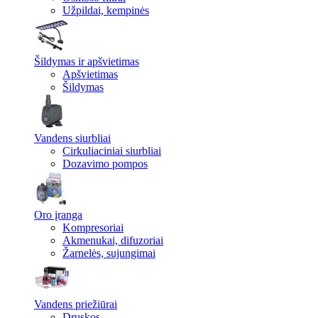
Užpildai, kempinės
Šildymas ir apšvietimas
Apšvietimas
Šildymas
Vandens siurbliai
Cirkuliaciniai siurbliai
Dozavimo pompos
Oro įranga
Kompresoriai
Akmenukai, difuzoriai
Žarnelės, sujungimai
Vandens priežiūrai
Druskos