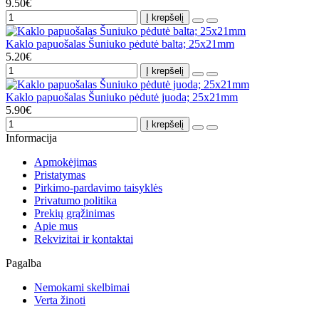
9.50€
Į krepšelį
Kaklo papuošalas Šuniuko pėdutė balta; 25x21mm
5.20€
Į krepšelį
Kaklo papuošalas Šuniuko pėdutė juoda; 25x21mm
5.90€
Į krepšelį
Informacija
Apmokėjimas
Pristatymas
Pirkimo-pardavimo taisyklės
Privatumo politika
Prekių grąžinimas
Apie mus
Rekvizitai ir kontaktai
Pagalba
Nemokami skelbimai
Verta žinoti