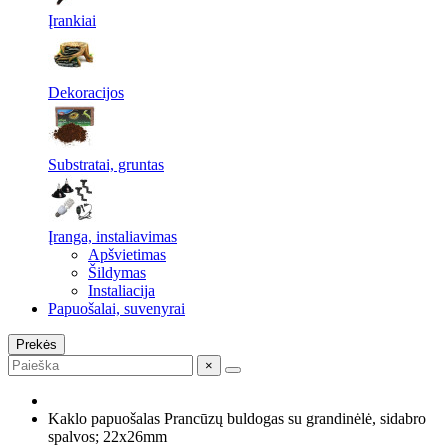
Įrankiai
Dekoracijos
Substratai, gruntas
Įranga, instaliavimas
Apšvietimas
Šildymas
Instaliacija
Papuošalai, suvenyrai
Prekės
×
Kaklo papuošalas Prancūzų buldogas su grandinėlė, sidabro
spalvos; 22x26mm