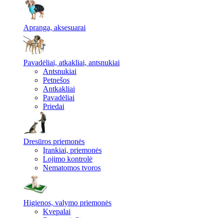
Apranga, aksesuarai
Pavadėliai, atkakliai, antsnukiai
Antsnukiai
Petnešos
Antkakliai
Pavadėliai
Priedai
Dresūros priemonės
Įrankiai, priemonės
Lojimo kontrolė
Nematomos tvoros
Higienos, valymo priemonės
Kvepalai