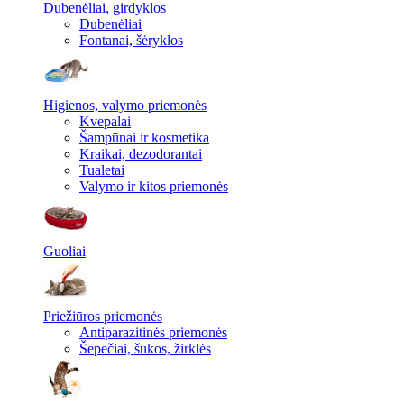
Dubenėliai, girdyklos
Dubenėliai
Fontanai, šėryklos
Higienos, valymo priemonės
Kvepalai
Šampūnai ir kosmetika
Kraikai, dezodorantai
Tualetai
Valymo ir kitos priemonės
Guoliai
Priežiūros priemonės
Antiparazitinės priemonės
Šepečiai, šukos, žirklės