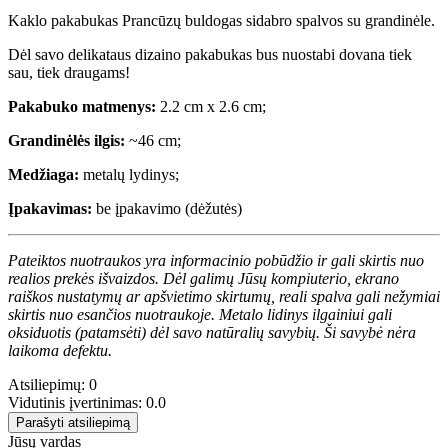
Kaklo pakabukas Prancūzų buldogas sidabro spalvos su grandinėle.
Dėl savo delikataus dizaino pakabukas bus nuostabi dovana tiek
sau, tiek draugams!
Pakabuko matmenys:
2.2 cm x 2.6 cm;
Grandinėlės ilgis:
~46 cm;
Medžiaga:
metalų lydinys;
Įpakavimas:
be įpakavimo (dėžutės)
Pateiktos nuotraukos yra informacinio pobūdžio ir gali skirtis nuo
realios prekės išvaizdos. Dėl galimų Jūsų kompiuterio, ekrano
raiškos nustatymų ar apšvietimo skirtumų, reali spalva gali nežymiai
skirtis nuo esančios nuotraukoje. Metalo lidinys ilgainiui gali
oksiduotis (patamsėti) dėl savo natūralių savybių. Ši savybė nėra
laikoma defektu.
Atsiliepimų: 0
Vidutinis įvertinimas: 0.0
Parašyti atsiliepimą
Jūsų vardas