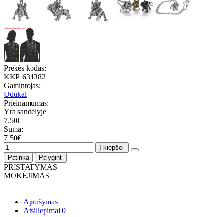
Prekės kodas:
KKP-634382
Gamintojas:
Udukai
Prieinamumas:
Yra sandėlyje
7.50€
Suma:
7.50€
Į krepšelį
Patinka
Palyginti
PRISTATYMAS
MOKĖJIMAS
Aprašymas
Atsiliepimai
0