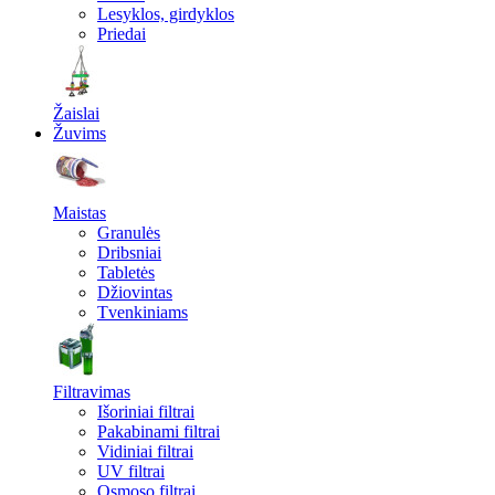
Lesyklos, girdyklos
Priedai
Žaislai
Žuvims
Maistas
Granulės
Dribsniai
Tabletės
Džiovintas
Tvenkiniams
Filtravimas
Išoriniai filtrai
Pakabinami filtrai
Vidiniai filtrai
UV filtrai
Osmoso filtrai