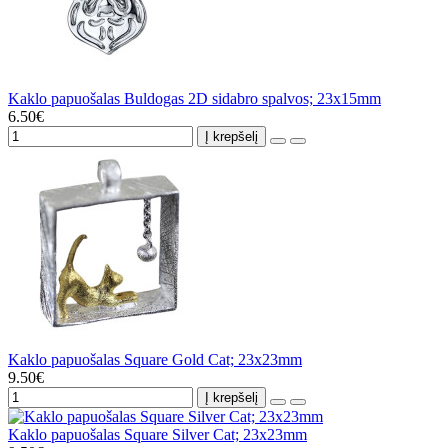
Kaklo papuošalas Buldogas 2D sidabro spalvos; 23x15mm
6.50€
Į krepšelį
Kaklo papuošalas Square Gold Cat; 23x23mm
9.50€
Į krepšelį
Kaklo papuošalas Square Silver Cat; 23x23mm