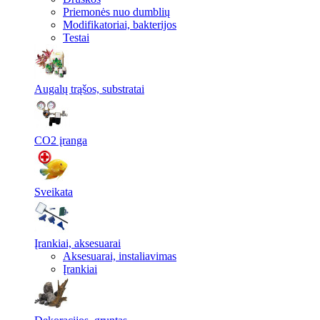
Priemonės nuo dumblių
Modifikatoriai, bakterijos
Testai
Augalų trąšos, substratai
CO2 įranga
Sveikata
Įrankiai, aksesuarai
Aksesuarai, instaliavimas
Įrankiai