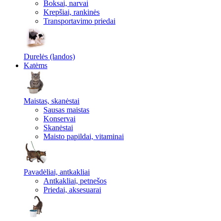
Boksai, narvai
Krepšiai, rankinės
Transportavimo priedai
Durelės (landos)
Katėms
Maistas, skanėstai
Sausas maistas
Konservai
Skanėstai
Maisto papildai, vitaminai
Pavadėliai, antkakliai
Antkakliai, petnešos
Priedai, aksesuarai