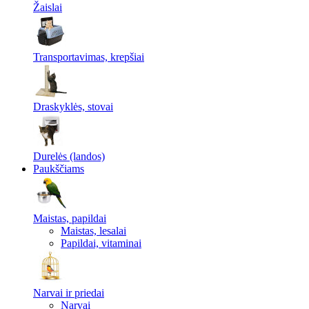
Žaislai
Transportavimas, krepšiai
Draskyklės, stovai
Durelės (landos)
Paukščiams
Maistas, papildai
Maistas, lesalai
Papildai, vitaminai
Narvai ir priedai
Narvai