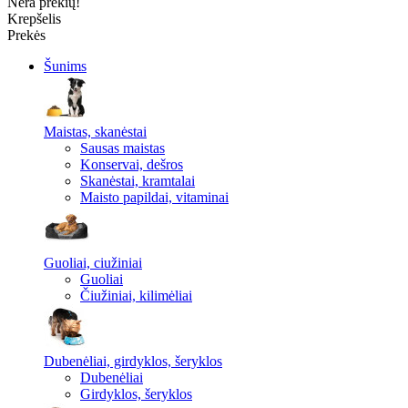
Nėra prekių!
Krepšelis
Prekės
Šunims
Maistas, skanėstai
Sausas maistas
Konservai, dešros
Skanėstai, kramtalai
Maisto papildai, vitaminai
Guoliai, ciužiniai
Guoliai
Čiužiniai, kilimėliai
Dubenėliai, girdyklos, šeryklos
Dubenėliai
Girdyklos, šeryklos