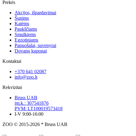
Prekės
Akcijos, išpardavimai
Šunims
Katėms
Paukščiams
Smulkiems
Egzotiniams
Papuošalai, suvenyrai
Dovanų kuponai
Kontaktai
+370 641 02087
info@zoo.lt
Rekvizitai
Bruss UAB
įm.k.: 307541876
PVM: LT100019573418
I-V 9:00-16:00
ZOO © 2015-2026 * Bruss UAB